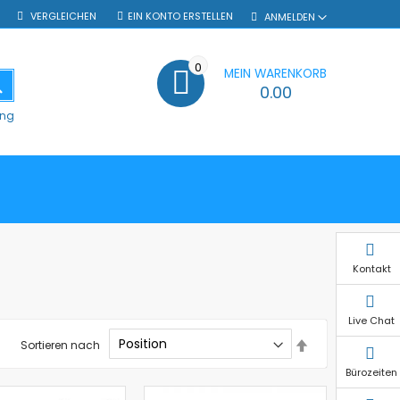
VERGLEICHEN
EIN KONTO ERSTELLEN
ANMELDEN
0
MEIN WARENKORB
SUCHE
0.00
ung
Kontakt
Live Chat
In
Sortieren nach
absteigender
Reihenfolge
Bürozeiten