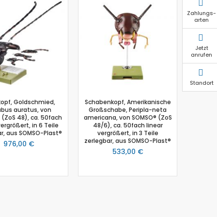
Zahlungs-
arten
Jetzt
anrufen
Standort
kopf, Goldschmied,
Schabenkopf, Amerikanische
bus auratus, von
Großschabe, Peripla-neta
(ZoS 48), ca. 50fach
americana, von SOMSO® (ZoS
vergrößert, in 6 Teile
48/6), ca. 50fach linear
ar, aus SOMSO-Plast®
vergrößert, in 3 Teile
zerlegbar, aus SOMSO-Plast®
976,00 €
533,00 €