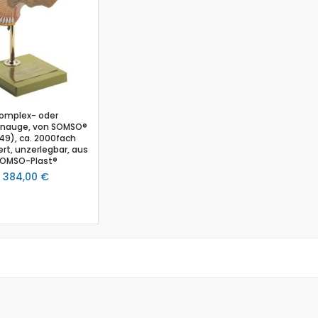
Salzgehalt
Spirometer
Stromsensor
Thermoelement-Sensor
Temperatursensor
Tropfenzähler
omplex- oder
Sensor-Kits: Biologie
enauge, von SOMSO®
Zubehör
49), ca. 2000fach
rt, unzerlegbar, aus
Lux-Sensor
OMSO-Plast®
Timer
384,00 €
Absolutdrucksensor
NiCr-Ni-Adapter
Puls-Sensor
Temperatur-Box
Bodenfeuchtigkeit
Hautwiderstands-Sensor
Luftdruck
Druckschalter