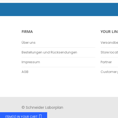
FIRMA
YOUR LIN
Über uns
Versandb
Bestellungen und Rücksendungen
Store loca
Impressum
Partner
AGB
Customer p
© Schneider Laborplan
ITEM(S) IN YOUR CART