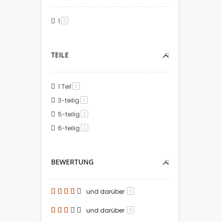
1
Artikel
5
TEILE
1 Teil
Artikel
2
3-teilig
Artikel
1
5-teilig
Artikel
1
6-teilig
Artikel
1
BEWERTUNG
und darüber
0
und darüber
0