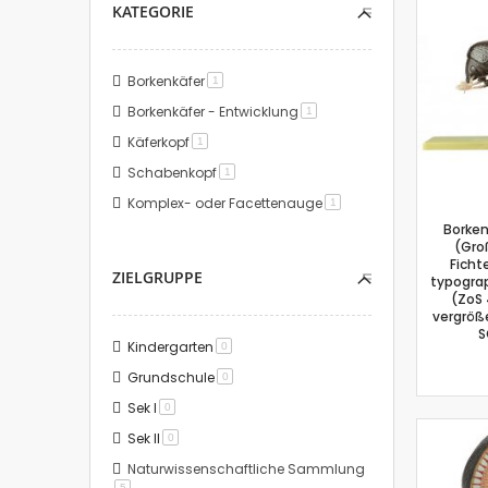
KATEGORIE
Borkenkäfer
Artikel
1
Borkenkäfer - Entwicklung
Artikel
1
Käferkopf
Artikel
1
Schabenkopf
Artikel
1
Komplex- oder Facettenauge
Artikel
1
Borken
(Gro
Ficht
ZIELGRUPPE
typograp
(ZoS 
vergröße
S
Kindergarten
Artikel
0
Grundschule
Artikel
0
Sek I
Artikel
0
Sek II
Artikel
0
Naturwissenschaftliche Sammlung
Artikel
5