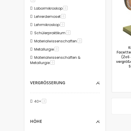
Labormikroskop
Artikel
0
Lehrerdemoset
Artikel
0
Lehrmikroskop
Artikel
0
Schülerpraktikum
Artikel
0
Materialwissenschaften
Artikel
0
K
Metallurgie
Artikel
0
Facett
(ZoS 
Materialwissenschaften &
vergröße
Metallurgie
Artikel
0
S
VERGRÖSSERUNG
40×
Artikel
3
HÖHE