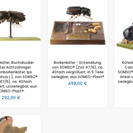
Biologie
Atmungsgürtel
Beschleunigungssensor
Blutdrucksensor
CO2-Gas Sensor
Drucksensor
EKG Sensor
Ethanoldampf-Sensor
käfer, Buchdrucker
Borkenkäfer - Entwicklung,
Käfer
Feuchtigkeitssensor
ßer Achtzähniger
von SOMSO® (ZoS 47/6), ca.
Cara
Herzfrequenz
enborkenkäfer, Ips
40fach vergrößert, in 5 Teile
SOMSO® 
hus L.), von SOMSO®
zerlegbar, aus SOMSO-Plast®
linear 
Kolorimeter
47/5), ca. 40fach
zerlegb
498,00 €
rt, unzerlegbar, aus
Leitfähigkeit
OMSO-Plast®.
Lichtsensor
292,00 €
O2 Gas Sensor
O2 Sensor für gelösten Sauerstoff
Photometer
pH-Sensor
pH - Elektrodenverstärker