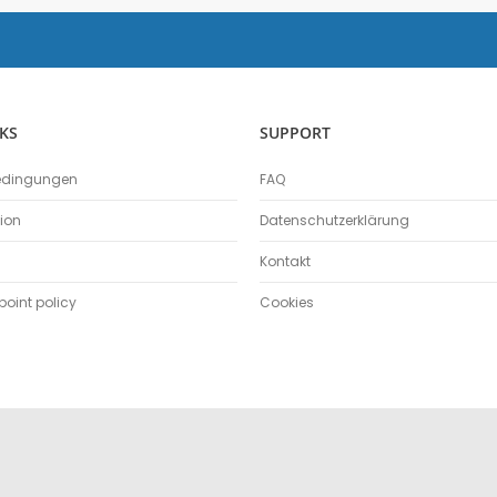
Kraftsensor
Kolorimeter
Sensor Ladung / Elektroskop
Leitfähigkeitssensor
Lichtschranke
KS
SUPPORT
Lichtsensor
Lux Sensor
edingungen
FAQ
Magnetische Flussdichte
tion
Datenschutzerklärung
Magnetfeld
Magnetfeld Sensor
Kontakt
Mikrofon
oint policy
Cookies
pH-Sensor
pH - Elektrodenverstärker
Schalldruck
Schallpegelsensor
Schallwellensensor
Spannungssensor
Spektralfotometer