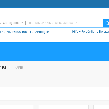
All Categories
Hilfe
-
Persönliche Berat
+49 7071 6890465
- Für Anfragen
ALL CATEGORIES
Digitaler Unterricht
Datalogger / Interfaces
Data Harvest
V-Log, Datalogger
Vernier
TIERE
KÄFER
Vernier Logger Pro 3 - Messwert-Erfassungsprogramm (Schul-Lizenz)
Vernier LabQuest Mini-Messwerterfassungssystem – LQ-MINI
Vernier LabQuest 3®
Go!Link (GO -LINK)
CMA Datenlogger / Interfaces und Software
LD
Sensoren