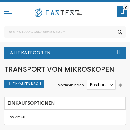
Direkt
zum
0
Inhalt
SUC
ALLE KATEGORIEN
TRANSPORT VON MIKROSKOPEN
EINKAUFEN NACH
In
Sortieren nach
abs
Rei
EINKAUFSOPTIONEN
22
Artikel