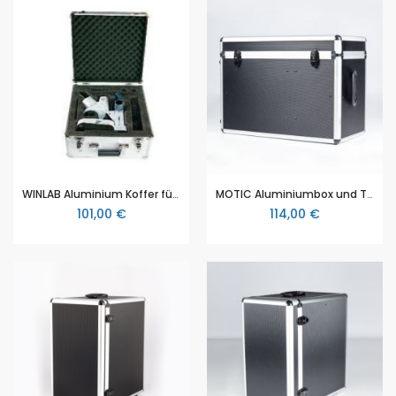
WINLAB Aluminium Koffer für Stereo Mikroskop HPS 123/124 und HPS Digital
MOTIC Aluminiumbox und Transportkoffer für MOTIC Mikroskope (SILVER150 Serie, SILVER 250 Serie, BA210 Serie, BA310 Serie, BA310 MET Serie)
101,00 €
114,00 €