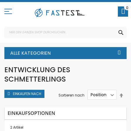
Direkt
zum
0
Inhalt
SUC
ALLE KATEGORIEN
ENTWICKLUNG DES
SCHMETTERLINGS
EINKAUFEN NACH
In
Sortieren nach
abs
Rei
EINKAUFSOPTIONEN
2
Artikel