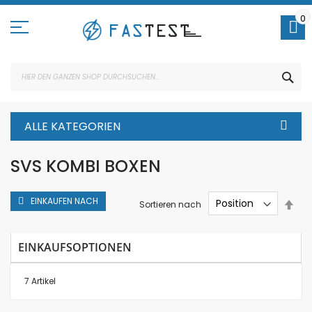
Direkt
zum
0
Inhalt
SUC
ALLE KATEGORIEN
SVS KOMBI BOXEN
EINKAUFEN NACH
In
Sortieren nach
abs
Rei
EINKAUFSOPTIONEN
7
Artikel