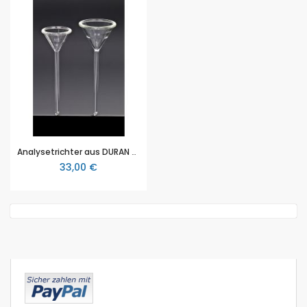
Analysetrichter aus DURAN Glas, Durchmesser 80mm, mit kappilarem Ablaufrohr
33,00 €