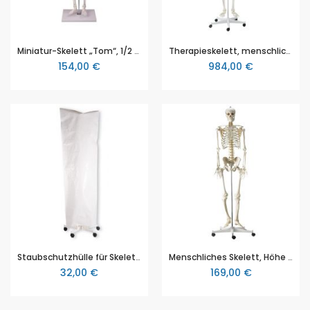
Miniatur-Skelett „Tom“, 1/2 natürliche Größe, Schädel in drei Teile zerlegbar, Höhe ca. 80cm, digitales anatomisches Modell mit Augmented Anatomy, Erler & Zimmer (EZ 3032)
Therapieskelett, menschliches Skelett „Peter“, ca. 176cm (mit Stativ) beweglich, mit Muskelmarkierungen, digitales anatomisches Modell mit Augmented Anatomy, Erler & Zimmer (EZ 3015)
154,00 €
984,00 €
Staubschutzhülle für Skelett, weiß, Erler & Zimmer (EZ 3099)
Menschliches Skelett, Höhe ca. 180cm, Wirbelsäule ist beweglich, Bandscheiben sind flexibel, Extremitäten abnehmbar und der Schädel ist dreifach zerlegbar
32,00 €
169,00 €