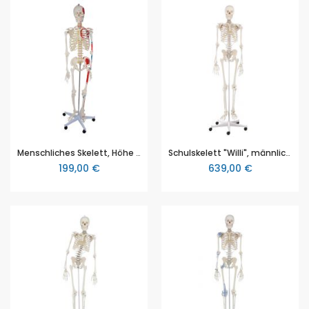
Menschliches Skelett, Höhe a. 180 cm, Ansätze/Ursprünge der Muskeln erkennbar, beweglicher Unterkiefer und abnehmbare Schädeldecke
Schulskelett "Willi", männliches Erwachsenenskelett, Größe ca. 178 cm, teilweise handbemalt und beweglich, Erler & Zimmer (EZ 3001)
199,00 €
639,00 €