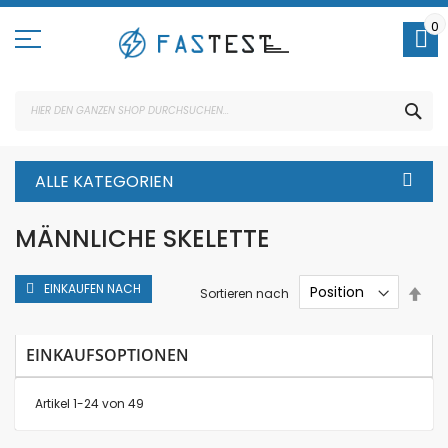
Direkt
zum
0
Inhalt
SUC
ALLE KATEGORIEN
MÄNNLICHE SKELETTE
EINKAUFEN NACH
In
Sortieren nach
abs
Rei
EINKAUFSOPTIONEN
Artikel
1
-
24
von
49