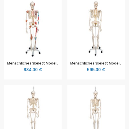
Menschliches Skelett Modell "Sam", lebensgroß mit Muskeldarstellung, flexible Wirbelsäule & Gelenkbändern, auf Metallstativ mit Rollen - 3B Smart Anatomy, 3B Scientific (1020176 [A13])
Menschliches Skelett Modell "Fred", lebensgroß mit flexibler einstellbarer Wirbelsäule mit Nerven, Arterien & Bandscheibenvorfall, auf Metallstativ mit Rollen - 3B Smart Anatomy, 3B Scientific (1020178 [A15])
884,00 €
595,00 €