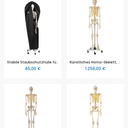
Stabile Staubschutzhülle für Skelette, Maße 166 x 66 cm
Künstliches Homo-Skelett, männlich, in natürlicher Größe, von SOMSO® (QS 10/1), aus SOMSO-Plast®, teilweise zerlegbar, auf Rollenstativ, Höhe ca. 170cm
45,00 €
1.256,00 €