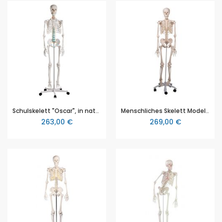
Schulskelett "Oscar", in natürlicher Größe, männliches Erwachsenenskelett, Höhe ca. 170 cm (EZ 2960)
Menschliches Skelett Modell "Stan", lebensgroß, Höhe ca. 175 cm, mit Metallstativ mit 5 Rollen - 3B Smart Anatomy
263,00 €
269,00 €