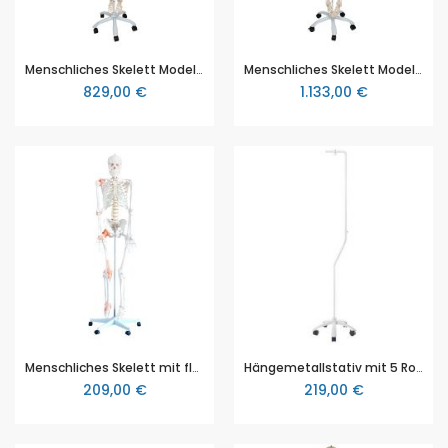
Menschliches Skelett Modell "Phil", lebensgroß mit beweglichen Gelenken und biegsamer Wirbelsäule, an Metallhängestativ mit Rollen - 3B Smart Anatomy, 3B Scientific (1020179 [A15/3])
Menschliches Skelett Modell "Feldi", lebensgroß mit flexibel montierten Gelenken, an Metallhängestativ mit Rollen - 3B Smart Anatomy, 3B Scientific (1020180 [A15/3S])
829,00 €
1.133,00 €
Menschliches Skelett mit flexibler Wirbelsäule, natürliche Größe mit ca. 180 cm Höhe, Bandapparat an 6 Gelenken
Hängemetallstativ mit 5 Rollen (Fuß und Stange), Höhe ca. 196 cm, für die lebensgroßen 3B Scientific Sekelette
209,00 €
219,00 €