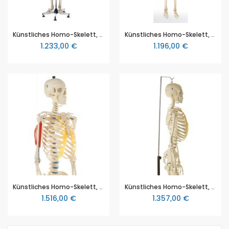
Künstliches Homo-Skelett, männlich, in natürlicher Größe, von SOMSO® (QS 10), aus SOMSO-Plast®, teilweise zerlegbar, Höhe ca. 170cm, auf Stativ OHNE Rollen
Künstliches Homo-Skelett, männlich, in natürlicher Größe, von SOMSO® (QS 10/3), aus SOMSO-Plast®, wie QS 10/1 jedoch mit Aufhängevorrichtung am Schädel (ohne Stativ), Höhe ca. 170cm
1.233,00 €
1.196,00 €
Künstliches Homo-Skelett, männlich, in natürlicher Größe, von SOMSO® (QS 10/2), aus SOMSO-Plast®, wie QS 10/1, an einem Arm mit Darstellung der Oberarmmuskeln, Höhe ca. 170 cm
Künstliches Homo-Skelett, männlich, in natürlicher Größe, von SOMSO® (QS 10/4), aus SOMSO-Plast®, Ausführung wie QS 10/1 mit Hängestativ auf Rollen, Höhe ca. 170cm
1.516,00 €
1.357,00 €