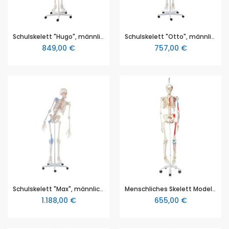
Schulskelett "Hugo", männliches Erwachsenenskelett, Größe ca. 178 cm, mit beweglicher Wirbelsäule, Größe ca. 178 cm, Erler & Zimmer (EZ 3014)
Schulskelett "Otto", männliches Erwachsenenskelett, Größe ca. 178 cm, mit Bandapparat, Erler & Zimmer (EZ 3004)
849,00 €
757,00 €
Schulskelett "Max", männliches Erwachsenenskelett, Größe ca. 178 cm, beweglich mit Muskelmarkierungen und Bandapparat, Erler & Zimmer (EZ 3016)
Menschliches Skelett Modell "Max", lebensgroß mit Muskeldarstellung, auf Metallstativ mit Rollen - 3B Smart Anatomy, 3B Scientific (1020173 [A11])
1.188,00 €
655,00 €