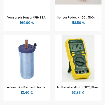
Vernier ph Sensor (PH-BTA)
Sensor Redox, -450 .. 1100 mV, mit BT Stecker, für die digitale Messwerterfassung im naturwissenschaftlichen Unterricht
169,00 €
118,50 €
Leclanché - Element, für den Physik- oder Chemieunterricht (Elektrochemie)
Multimeter digital “BT”, Bluetooth (4.0) Datenübertragung, True RMS
13,40 €
63,33 €