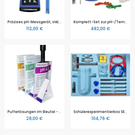
Präzises pH-Messgerät, inkl. pH-Elektrode GE 114 WD, Greisinger G 1500
Komplett-Set zur pH-/Temperaturmessung, GMH 3551-SET100
112,00 €
482,00 €
Pufferlösungen im Beutel - 20er Set pH 4/7
Schülerexperimentierbox SEB, Modul Chemie 2, Elektrochemie, NTL, Sek 1
28,00 €
104,76 €