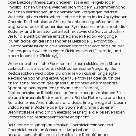
oder Elektrosynthese, zum anderen ist sie ein Teilgebiet der
Physikalischen Chemie, welches sich mit dem Zusammenhang
zwischen elektrischen und chemischen Vorgängen befasst.
Weiterhin gibt es elektrochemische Methoden in der Analytischen
Chemie. Die Technische Chemie kennt neben großtechnisch
angewandten elektrochemischen Synthesemethoden noch die
Batterie- und Brennstoffzellentechnik sowie die Galvanotechnik.
Die für die Elektrochemie entscheidenden Redox-Vorgänge
laufen dabei an der Phasengrenze Elektrode-Elektrolyt ab.
Elektrochemie ist damit die Wissenschaft der Vorgänge an der
Phasengrenze zwischen einem Elektronenleiter (Elektrode) und
einem Ionenleiter (Elektrolyt).
Wenn eine chemische Reaktion mit einem elektrischen Strom
verknüpft ist, so ist dies ein elektrochemischer Vorgang. Die
Redoxreaktion wird dabei durch eine von außen angelegte
elektrische Spannung erzwungen (Elektrolyse) oder durch die
chemische Reaktion geeigneter Substanzen eine messbare
Spannung hervorgerufen (galvanisches Element).
Elektrochemische Reaktionen laufen in einer galvanischen Zelle
ab und immer als Redoxreaktionen. Bei der Elektrolyse und dem
Aufladen eines Akkumulators wird dabei Energie zugeführt, beim
Entladen einer Batterie oder bei Stromentnahme aus einer
Brennstoffzelle erhält man elektrische Energie, die bei reversiblen
Prozessen der Reaktionsenthalpie entspricht.
Bei Schneider Laborplan erhalten Chemielehrerinnen und
Chemielehrer ein umfassendes Angebot an
naturwissenschaftlichen Lehrmitteln zur Durchführung