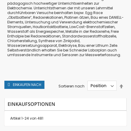
pädagogisch hochwertiger Unterrichtseinheiten zur
Elektrochemie. Unterrichtsthemen der mit unseren Lehrmittel
durchführbaren Versuche beinhalten bspw. Egg Race
„Obstbatterie“, Redoxrekationen, Platinen ätzen, Bau eines DANIELL-
Elements, Untersuchung und Verwendung elektrochemiescher
Stromquellen, Hautkontaktbatterie, LowCost-Brennstoffzellen,
Wasserstoff als Energiespeicher, Metalle in der Redoxreihe, Freie
Enthalpie bei Redoxreaktionen, Standardwasserstoffhalbzelle,
Chlorherstellung, Synthese von Zinkjodid,
Wasserzersetzungsapparat, Elektrolyse, Bau einer Lithium Zelle.
Selbstverständlich erhalten Sie bei Schneider Laborplan auch
umfassende Instrumente und Sensoren zur Messwerterfassung.
EINKAUFEN NACH
In
Sortieren nach
abs
Rei
EINKAUFSOPTIONEN
Artikel
1
-
24
von
481