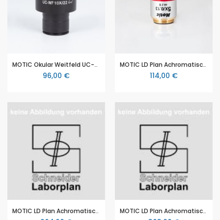
MOTIC Okular Weitfeld UC-WF10X/22mm, fokussierbar mit Dioptrieneinstellung, für MOTIC Panthera C, TEC MAT
MOTIC LD Plan Achromatisches Objektiv LD PL 5X/0,13 (WD=20,3mm)(aufrecht)
96,00 €
114,00 €
MOTIC LD Plan Achromatisches Objektiv LD PL 10X/0,25 (WD=17.5mm)(aufrecht)
MOTIC LD Plan Achromatisches Objektiv LD PL 20X/0.4 (WD=8.1mm)(aufrecht)