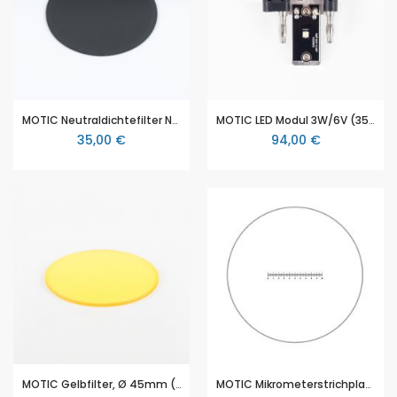
MOTIC Neutraldichtefilter ND2 (Ø 45mm)
MOTIC LED Modul 3W/6V (3500°K) Panthera
35,00 €
94,00 €
MOTIC Gelbfilter, Ø 45mm (BA210, BA210E, BA310, BA 410E, Panthera)
MOTIC Mikrometerstrichplatte Strichplatte Skala (10mm in 100 Teilen), (Ø25mm)