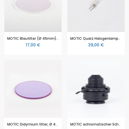
MOTIC Blaufilter (Ø 45mm) für Durchlicht
MOTIC Quarz Halogenlampe 6C/30W
17,00 €
39,00 €
MOTIC Didymium filter, Ø 45mm (BA310, BA410, AE31)
MOTIC achromatischer Schwingkondensor N.A. 0,90/0,13 (spannungsfrei) (für MOTIC BA310 POL, Panthera TEC POL)