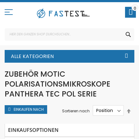
Direkt
zum
0
Inhalt
SUC
ALLE KATEGORIEN
ZUBEHÖR MOTIC
POLARISATIONSMIKROSKOPE
PANTHERA TEC POL SERIE
EINKAUFEN NACH
In
Sortieren nach
abs
Rei
EINKAUFSOPTIONEN