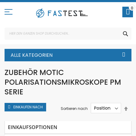
Direkt
zum
0
Inhalt
SUC
ALLE KATEGORIEN
ZUBEHÖR MOTIC
POLARISATIONSMIKROSKOPE PM
SERIE
EINKAUFEN NACH
In
Sortieren nach
abs
Rei
EINKAUFSOPTIONEN