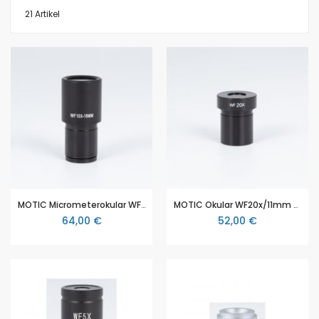
21
Artikel
MOTIC Micrometerokular WF10X/18mm, 100/10mm, crosshair (RedLine100)
MOTIC Okular WF20x/11mm (RedLine100)
64,00 €
52,00 €