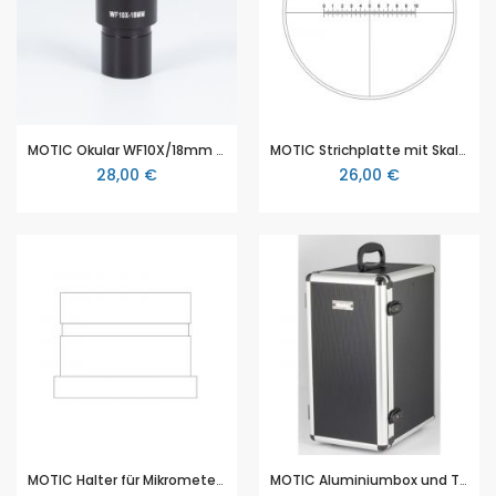
MOTIC Okular WF10X/18mm (RedLine100)
MOTIC Strichplatte mit Skala (10mm in 100 Teilen) und Fadenkreuz (Ø19mm)
28,00 €
26,00 €
MOTIC Halter für Mikrometerstrichplatte Ø 18 mm
MOTIC Aluminiumbox und Transportkoffer für MOTIC Schulmikroskope