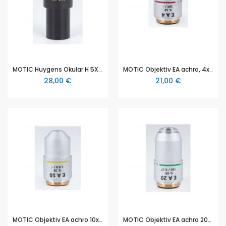
MOTIC Huygens Okular H 5X/14.5mm
MOTIC Objektiv EA achro, 4x/0.10 w.d. 27 mm
28,00 €
21,00 €
MOTIC Objektiv EA achro 10x/0.25 w.d.5 mm
MOTIC Objektiv EA achro 20x/0.40 w.d. 0.8 mm