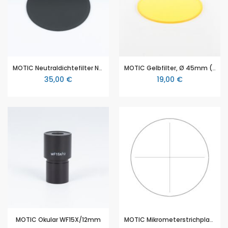
MOTIC Neutraldichtefilter ND2 (Ø 45mm)
MOTIC Gelbfilter, Ø 45mm (BA210, BA210E, BA310, BA 410E, Panthera)
35,00 €
19,00 €
MOTIC Okular WF15X/12mm
MOTIC Mikrometerstrichplatte mit Fadenkreuz (Ø19mm), für MOTIC PM-Serie