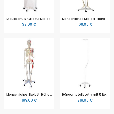
Staubschutzhülle für Skelett, weiß, Erler & Zimmer (EZ 3099)
Menschliches Skelett, Höhe ca. 180cm, Wirbelsäule ist beweglich, Bandscheiben sind flexibel, Extremitäten abnehmbar und der Schädel ist dreifach zerlegbar
32,00 €
169,00 €
Menschliches Skelett, Höhe a. 180 cm, Ansätze/Ursprünge der Muskeln erkennbar, beweglicher Unterkiefer und abnehmbare Schädeldecke
Hängemetallstativ mit 5 Rollen (Fuß und Stange), Höhe ca. 196 cm, für die lebensgroßen 3B Scientific Sekelette
199,00 €
219,00 €