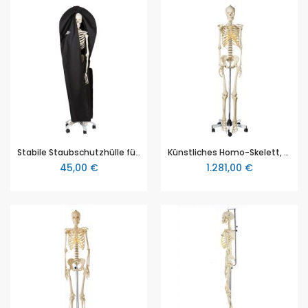
Stabile Staubschutzhülle für Skelette, Maße 166 x 66 cm
Künstliches Homo-Skelett, weiblich, in natürlicher Größe, von SOMSO® (QS 10/8), aus SOMSO-Plast®, teilweise zerlegbar, Höhe ca. 171cm
45,00 €
1.281,00 €