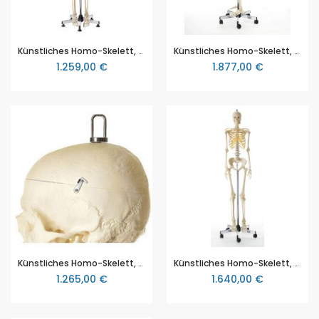
Künstliches Homo-Skelett, weiblich, in natürlicher Größe, von SOMSO® (QS 10/7), aus SOMSO-Plast®, teilweise zerlegbar, Höhe ca. 171cm, auf Stativ OHNE Rollen
Künstliches Homo-Skelett, weiblich, natürliche Größe, von SOMSO® (QS 10/13GA), aus SOMSO-Plast®, teilweise zerlegbar, wie QS 10/13, mit beweglicher Brustkorbmontage und Teleskopbruststütze, auf Hängestativ, Höhe ca. 171cm
1.259,00 €
1.877,00 €
Künstliches Homo-Skelett, weiblich, in natürlicher Größe, von SOMSO® (QS 10/10), aus SOMSO-Plast®, wie QS 10/8, jedoch mit Aufhängevorrichtung am Schädel (ohne Stativ), Höhe ca. 171cm
Künstliches Homo-Skelett, weiblich, natürliche Größe, von SOMSO® (QS 10/13), Ausführung wie QS 10/7, jedoch mit beweglicher Wirbelsäule und Hängestativ, aus SOMSO-Plast®, teilweise zerlegbar, Höhe ca. 171cm
1.265,00 €
1.640,00 €