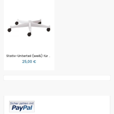
Stativ-Unterteil (weiß) für Ganzkörperskelett, Erler & Zimmer (EZ 8088)
25,00 €