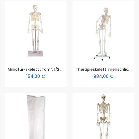
Miniatur-Skelett „Tom“, 1/2 natürliche Größe, Schädel in drei Teile zerlegbar, Höhe ca. 80cm, digitales anatomisches Modell mit Augmented Anatomy, Erler & Zimmer (EZ 3032)
Therapieskelett, menschliches Skelett „Peter“, ca. 176cm (mit Stativ) beweglich, mit Muskelmarkierungen, digitales anatomisches Modell mit Augmented Anatomy, Erler & Zimmer (EZ 3015)
154,00 €
984,00 €