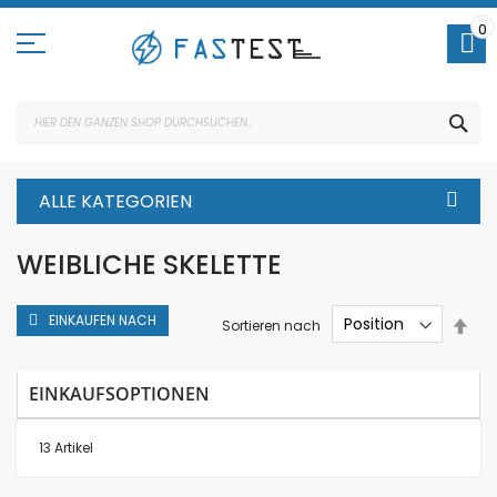
Direkt
zum
0
Inhalt
SUC
ALLE KATEGORIEN
WEIBLICHE SKELETTE
EINKAUFEN NACH
In
Sortieren nach
abs
Rei
EINKAUFSOPTIONEN
13
Artikel