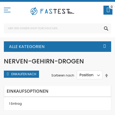
Direkt
zum
0
Inhalt
SUC
ALLE KATEGORIEN
NERVEN-GEHIRN-DROGEN
EINKAUFEN NACH
In
Sortieren nach
abs
Rei
EINKAUFSOPTIONEN
1
Eintrag