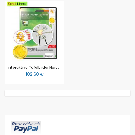
Interaktive Tafelbilder Nerven-Gehirn-Drogen (tabletfähig), ab Sekundarstufe II, Hagemann
102,60 €