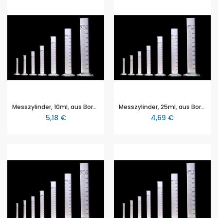
Messzylinder, 10ml, aus Borosilikatglas 3.3, mit Sechskantfuß und Strichteilung nach DIN 12680
Messzylinder, 25ml, aus Borosilikatglas 3.3, mit Sechskantfuß und Strichteilung nach DIN 12680
5,18 €
4,69 €