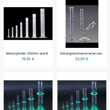
Messzylinder, 1000ml, aus Borosilikatglas 3.3, mit Sechskantfuß und Strichteilung nach DIN 12680
Gärungsaccharrometer nach Eichhorn, auf Fuß, graduiert mit Messglas
19,45 €
22,00 €