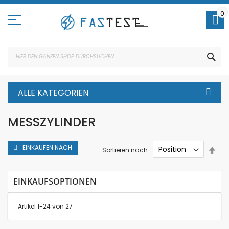
Direkt
zum
0
Inhalt
SUC
ALLE KATEGORIEN
MESSZYLINDER
EINKAUFEN NACH
In
Sortieren nach
abs
Rei
EINKAUFSOPTIONEN
Artikel
1
-
24
von
27