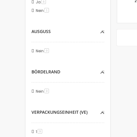
2
Ja
Artikel
8
Nein
Artikel
1
AUSGUSS
Nein
Artikel
9
BÖRDELRAND
Nein
Artikel
9
VERPACKUNGSEINHEIT (VE)
1
Artikel
9