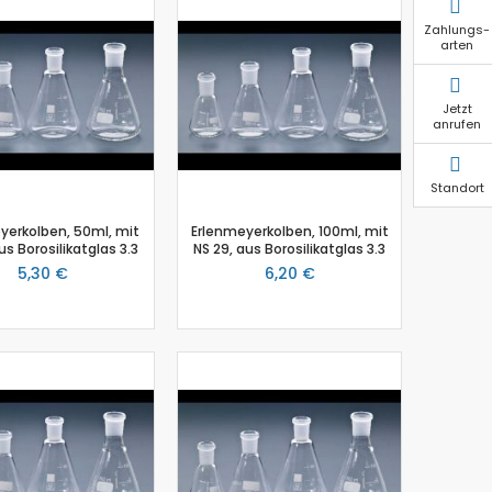
Zahlungs-
arten
Jetzt
anrufen
Standort
yerkolben, 50ml, mit
Erlenmeyerkolben, 100ml, mit
us Borosilikatglas 3.3
NS 29, aus Borosilikatglas 3.3
5,30 €
6,20 €