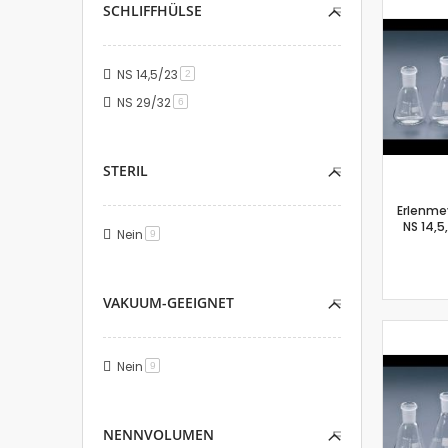
SCHLIFFHÜLSE
NS 14,5/23
Artikel
2
NS 29/32
Artikel
6
STERIL
Erlenme
NS 14,5
Nein
Artikel
9
VAKUUM-GEEIGNET
Nein
Artikel
9
NENNVOLUMEN