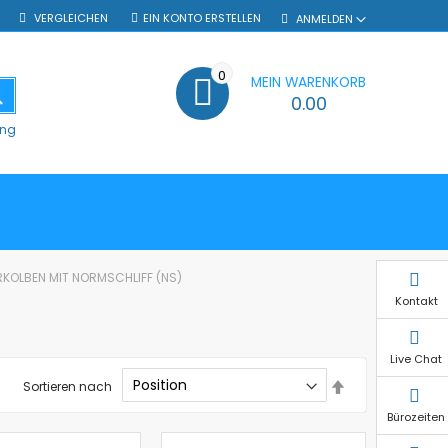
VERGLEICHEN
EIN KONTO ERSTELLEN
ANMELDEN
0
MEIN WARENKORB
SUCHE
0.00
ung
RKOLBEN MIT NORMSCHLIFF (NS)
Kontakt
Live Chat
In
Sortieren nach
absteigender
Reihenfolge
Bürozeiten