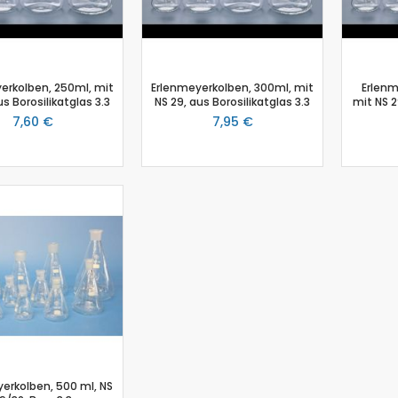
Salzgehalt
Spirometer
Stromsensor
Thermoelement-Sensor
erkolben, 250ml, mit
Erlenmeyerkolben, 300ml, mit
Erlenm
us Borosilikatglas 3.3
NS 29, aus Borosilikatglas 3.3
mit NS 2
Temperatursensor
7,60 €
7,95 €
Tropfenzähler
Sensor-Kits: Biologie
Zubehör
Lux-Sensor
Timer
Absolutdrucksensor
NiCr-Ni-Adapter
Puls-Sensor
Temperatur-Box
Bodenfeuchtigkeit
Hautwiderstands-Sensor
Luftdruck
erkolben, 500 ml, NS
Druckschalter