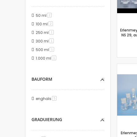
50 ml
Artikel
2
100 ml
Artikel
2
Erlenmey
250 ml
Artikel
1
NS 29, a
300 ml
Artikel
1
500 ml
Artikel
1
1.000 ml
Artikel
1
BAUFORM
enghals
Artikel
5
GRADUIERUNG
Erlenmey