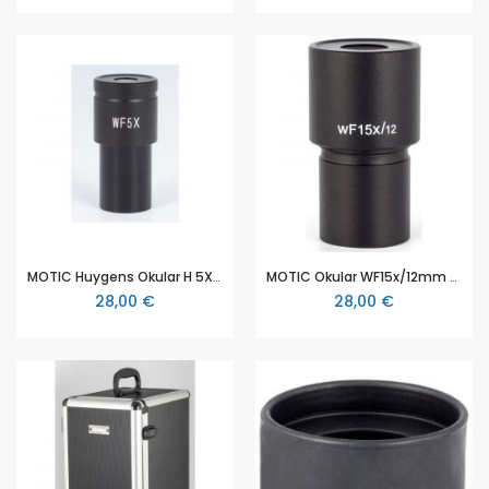
MOTIC Huygens Okular H 5X/14.5mm
MOTIC Okular WF15x/12mm (RedLine100)
28,00 €
28,00 €