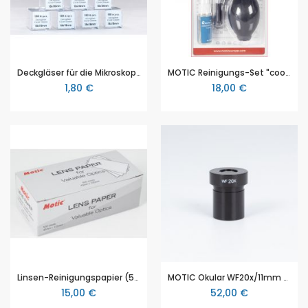
Deckgläser für die Mikroskopie, aus Klarglas, schlierenfrei, 100 Stück, viereckig, 22x22mm
MOTIC Reinigungs-Set "coolClean pro"
1,80 €
18,00 €
Linsen-Reinigungspapier (500er Pack)
MOTIC Okular WF20x/11mm (RedLine100)
15,00 €
52,00 €