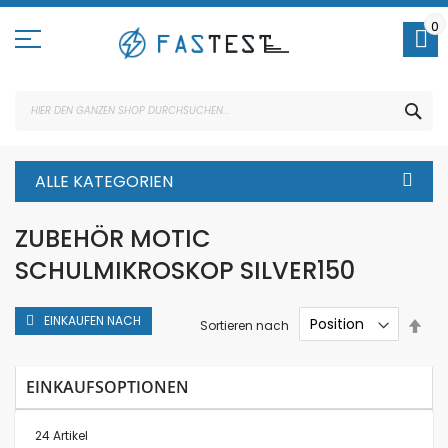
Direkt
zum
0
Inhalt
SUC
ALLE KATEGORIEN
ZUBEHÖR MOTIC
SCHULMIKROSKOP SILVER150
EINKAUFEN NACH
In
Sortieren nach
abs
Rei
EINKAUFSOPTIONEN
24
Artikel