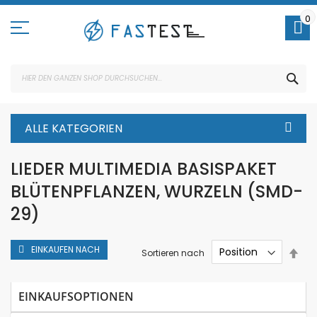
Direkt
zum
0
Inhalt
SUC
ALLE KATEGORIEN
LIEDER MULTIMEDIA BASISPAKET
BLÜTENPFLANZEN, WURZELN (SMD-
29)
EINKAUFEN NACH
In
Sortieren nach
abs
Rei
EINKAUFSOPTIONEN