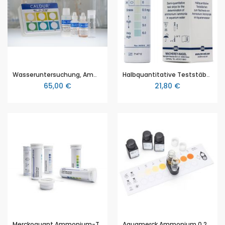
Wasseruntersuchung, Ammonium, Caldur Farbvergleichstest
Halbquantitative Teststäbchen Ammonia Test, Packung mit 25 Tests
65,00 €
21,80 €
Merckoquant Ammonium-Test, 100 Tests
Aquamerck Ammonium 0,2-5, 50 tests