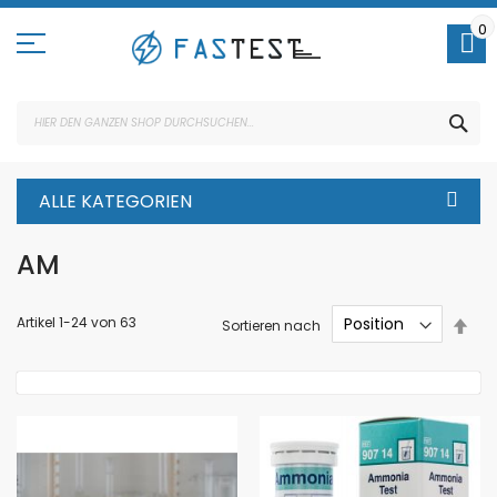
Direkt
zum
0
Inhalt
SUC
ALLE KATEGORIEN
AM
In
Artikel
1
-
24
von
63
Sortieren nach
abs
Rei