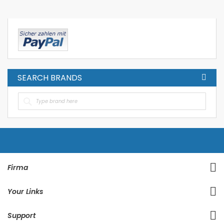
gerade
Seite
SEARCH BRANDS
Firma
Your Links
Support