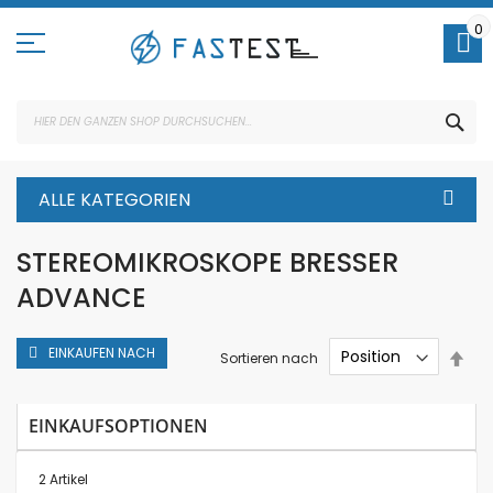
Direkt
zum
0
Inhalt
SUC
ALLE KATEGORIEN
STEREOMIKROSKOPE BRESSER
ADVANCE
EINKAUFEN NACH
In
Sortieren nach
abs
Rei
EINKAUFSOPTIONEN
2
Artikel