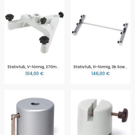
Stativfuß, V-förmig, 270mm groß, 3B Scientific (1001043 [U8611150])
Stativfuß, H-förmig, 3b Scientific (1018874 [U8557440])
104,00 €
146,00 €