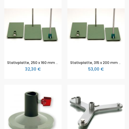
Stativplatte, 250 x 160 mm (L x B), aus Stahl, hammerschlaglackiert, Spannbuchse zur Aufbahme von Stativstäben bis 13 mm, ohne Gewinde
Stativplatte, 315 x 200 mm (L x B), aus Stahl, hammerschlaglackiert, Spannbuchse zur Aufbahme von Stativstäben bis 13 mm, ohne Gewinde
32,30 €
53,00 €