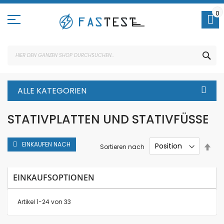
Direkt
zum
0
Inhalt
SUC
ALLE KATEGORIEN
STATIVPLATTEN UND STATIVFÜSSE
EINKAUFEN NACH
In
Sortieren nach
abs
Rei
EINKAUFSOPTIONEN
Artikel
1
-
24
von
33