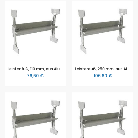
Leistenfuß, 110 mm, aus Aluminium, aus dem sfs Stativsystem (Schulform nach Schindelhütte), mit 2 Seitenteilen zur Befestigung von sfs Experimentiertabletts
Leistenfuß, 250 mm, aus Aluminium, aus dem sfs Stativsystem (Schulform nach Schindelhütte), mit 2 Seitenteilen zur Befestigung von sfs Experimentiertabletts
76,60 €
106,60 €