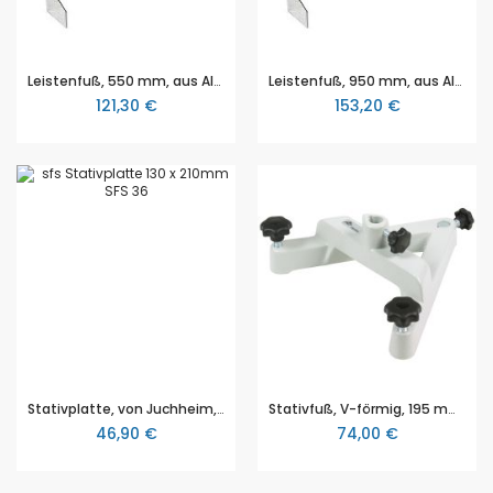
Leistenfuß, 550 mm, aus Aluminium, aus dem sfs Stativsystem (Schulform nach Schindelhütte), mit 2 Seitenteilen zur Befestigung von sfs Experimentiertabletts
Leistenfuß, 950 mm, aus Aluminium, aus dem sfs Stativsystem (Schulform nach Schindelhütte), mit 2 Seitenteilen zur Befestigung von sfs Experimentiertabletts
121,30 €
153,20 €
Stativplatte, von Juchheim, 130 x 210 mm, für Stativstäbe bis 16mm, mit Flansch und Schlitz, aus Stahl, pulverbeschichtet, aus dem sfs Stativsystem (Schulform nach Schindelhütte)
Stativfuß, V-förmig, 195 mm klein, 3B Scientific (1001044 [U8611160])
46,90 €
74,00 €