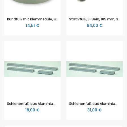
Rundfuß mit Klemmsäule, uni, von NTL (DS085-1R)
Stativfuß, 3-Bein, 185 mm, 3B Scientific (1002836 [U13271])
14,51 €
64,00 €
Schienenfuß aus Aluminium, 250mm, für Stativsystem Sepp
Schienenfuß aus Aluminium, 500mm, für Stativsystem Sepp
18,00 €
31,00 €