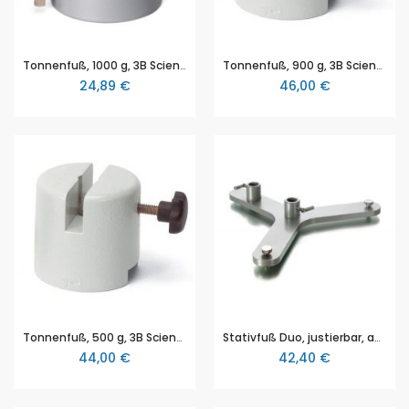
Tonnenfuß, 1000 g, 3B Scientific (1002834 [U13265])
Tonnenfuß, 900 g, 3B Scientific (1001045 [U8611200])
24,89 €
46,00 €
Tonnenfuß, 500 g, 3B Scientific (1001046 [U8611210])
Stativfuß Duo, justierbar, aus Stahl, 10 mm dick, pulverbeschichtet, für 2 Stäbe bis 16 mm Ø, Schenkellänge 150mm, Gelenkschraube M6
44,00 €
42,40 €