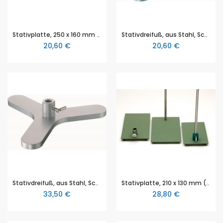
Stativplatte, 250 x 160 mm (L x B), aus Stahl, Dicke 8 mm, pulverbeschichtet, mit Gewinde M 10
Stativdreifuß, aus Stahl, Schenkellänge 150 mm, Dicke 10 mm, pulverbeschichtet, Gewinde M 10
20,60 €
20,60 €
Stativdreifuß, aus Stahl, Schenkellänge 150 mm, Dicke 10 mm, pulverbeschichtet, Stäbe bis 13 mm Ø, Gelenkschraube M 6
Stativplatte, 210 x 130 mm (L x B), aus Stahl, hammerschlaglackiert, Spannbuchse zur Aufbahme von Stativstäben bis 13 mm, ohne Gewinde
33,50 €
28,80 €