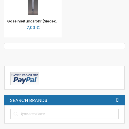
Gaseinleitungsrohr (Siedekapillare) mit Schlauchansatzstutzen, Kernschliff NS 29 und GL-Verschraubung
7,00 €
SEARCH BRANDS