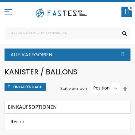
Direkt
zum
0
Inhalt
SUC
ALLE KATEGORIEN
KANISTER / BALLONS
EINKAUFEN NACH
In
Sortieren nach
abs
Rei
EINKAUFSOPTIONEN
11
Artikel