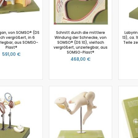
Photosynthese Set
Ladestation Go Direct®
Emmissionsmessung
Gasdrucksensor
gan, von SOMSO® (DS
Schnitt durch die mittlere
Labyri
Go!Link (GO -LINK)
ach vergrößert, in 6
Windung der Schnecke, von
13), ca. 
erlegbar, aus SOMSO-
SOMSO® (DS 10), vielfach
Teile z
Trübung
Plast®
vergrößert, unzerlegbar, aus
SOMSO-Plast®
Luftfeuchtigkeit
591,00 €
468,00 €
Chemie
Chemie Box
Drucksensor
Ethanoldampf-Sensor
Kolorimeter
NiCr-Ni-Adapter
pH-Sensor
pH - Elektrodenverstärker
Leitfähigkeitssensor
Salzgehalt
Schmelzstation