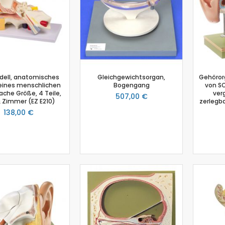
Salzgehalt
Spirometer
Stromsensor
Thermoelement-Sensor
Temperatursensor
Tropfenzähler
ell, anatomisches
Gleichgewichtsorgan,
Gehöror
Sensor-Kits: Biologie
eines menschlichen
Bogengang
von SO
ache Größe, 4 Teile,
verg
507,00 €
Zubehör
& Zimmer (EZ E210)
zerlegb
Lux-Sensor
138,00 €
Timer
Absolutdrucksensor
NiCr-Ni-Adapter
Puls-Sensor
Temperatur-Box
Bodenfeuchtigkeit
Hautwiderstands-Sensor
Luftdruck
Druckschalter