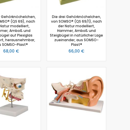
i Gehörknöchelchen,
Die drei Gehörknöchelchen,
MSO® (QS 69), nach
von SOMSO® (QS 69/1), nach
Natur modelliert,
der Natur modelliert,
mer, Amboß und
Hammer, Amboß und
bügel auf Plexiglas
Steigbügel in natürlicher Lage
rt, herausnehmbar,
zueinander, aus SOMSO-
s SOMSO-Plast®
Plast®
68,00 €
66,00 €