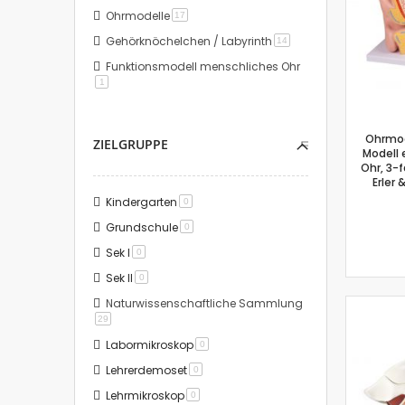
Ohrmodelle
Artikel
17
Gehörknöchelchen / Labyrinth
Artikel
14
Funktionsmodell menschliches Ohr
Artikel
1
Ohrmod
ZIELGRUPPE
Modell 
Ohr, 3-f
Erler 
Kindergarten
Artikel
0
Grundschule
Artikel
0
Sek I
Artikel
0
Sek II
Artikel
0
Naturwissenschaftliche Sammlung
Artikel
29
Labormikroskop
Artikel
0
Lehrerdemoset
Artikel
0
Lehrmikroskop
Artikel
0