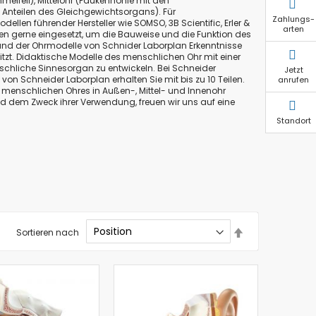
lfell), Mittelohr (Paukenhöhle mit den
Anteilen des Gleichgewichtsorgans). Für
Zahlungs-
en führender Hersteller wie SOMSO, 3B Scientific, Erler &
arten
n gerne eingesetzt, um die Bauweise und die Funktion des
nd der Ohrmodelle von Schnider Laborplan Erkenntnisse
t. Didaktische Modelle des menschlichen Ohr mit einer
schliche Sinnesorgan zu entwickeln. Bei Schneider
Jetzt
on Schneider Laborplan erhalten Sie mit bis zu 10 Teilen.
anrufen
enschlichen Ohres in Außen-, Mittel- und Innenohr
 dem Zweck ihrer Verwendung, freuen wir uns auf eine
Standort
In
Sortieren nach
absteigender
Reihenfolge