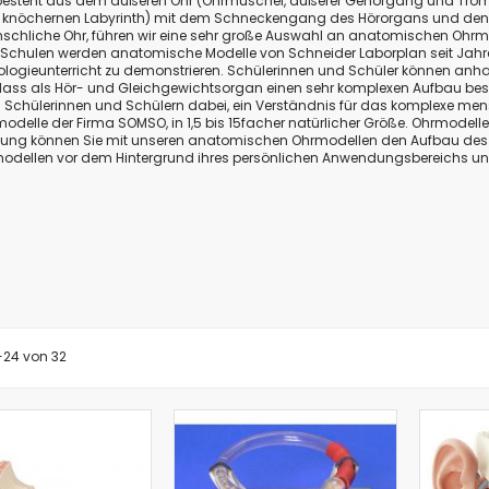
besteht aus dem äußeren Ohr (Ohrmuschel, äußerer Gehörgang und Tromme
im knöchernen Labyrinth) mit dem Schneckengang des Hörorgans und den 
Biologie
chliche Ohr, führen wir
eine sehr große Auswahl an anatomischen Ohrmodell
Atmungsgürtel
n Schulen werden anatomische Modelle von Schneider Laborplan seit Jahre
logieunterricht zu demonstrieren. Schülerinnen und Schüler können anha
Beschleunigungssensor
s als Hör- und Gleichgewichtsorgan einen sehr komplexen Aufbau besitz
Blutdrucksensor
 Schülerinnen und Schülern dabei, ein Verständnis für das komplexe men
elle der Firma SOMSO, in 1,5 bis 15facher natürlicher Größe. Ohrmodelle v
CO2-Gas Sensor
ng können Sie mit unseren anatomischen Ohrmodellen den Aufbau des m
Drucksensor
odellen vor dem Hintergrund ihres persönlichen Anwendungsbereichs und
EKG Sensor
Ethanoldampf-Sensor
Feuchtigkeitssensor
Herzfrequenz
Kolorimeter
Leitfähigkeit
Lichtsensor
-
24
von
32
O2 Gas Sensor
O2 Sensor für gelösten Sauerstoff
Photometer
pH-Sensor
pH - Elektrodenverstärker