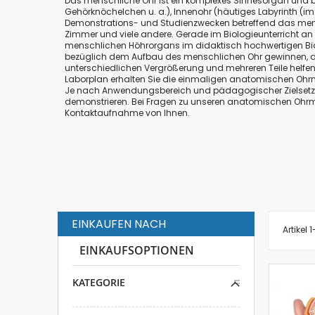
Das menschliche Ohr ist ein komplexes Sinnesorgan und 
Gehörknöchelchen u. a.), Innenohr (häutiges Labyrinth (
Demonstrations- und Studienzwecken betreffend das mens
Zimmer und viele andere. Gerade im Biologieunterricht a
menschlichen Höhrorgans im didaktisch hochwertigen Bio
bezüglich dem Aufbau des menschlichen Ohr gewinnen, das
unterschiedlichen Vergrößerung und mehreren Teile helfen
Laborplan erhalten Sie die einmaligen anatomischen Ohrmod
Je nach Anwendungsbereich und pädagogischer Zielsetzu
demonstrieren. Bei Fragen zu unseren anatomischen Ohrm
Kontaktaufnahme von Ihnen.
EINKAUFEN NACH
Artikel
1
EINKAUFSOPTIONEN
KATEGORIE