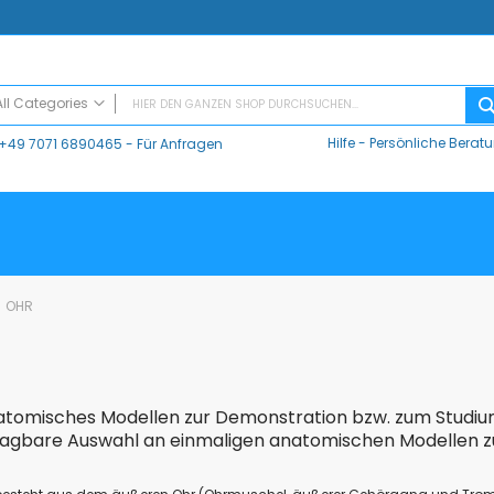
All Categories
Hilfe
-
Persönliche Berat
+49 7071 6890465
- Für Anfragen
ALL CATEGORIES
Digitaler Unterricht
Datalogger / Interfaces
Data Harvest
V-Log, Datalogger
Vernier
OHR
Vernier Logger Pro 3 - Messwert-Erfassungsprogramm (Schul-Lizenz)
Vernier LabQuest Mini-Messwerterfassungssystem – LQ-MINI
Vernier LabQuest 3®
Go!Link (GO -LINK)
natomisches Modellen zur Demonstration bzw. zum Studi
CMA Datenlogger / Interfaces und Software
hlagbare Auswahl an einmaligen anatomischen Modellen 
LD
Sensoren