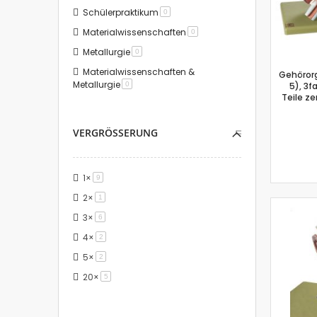
Schülerpraktikum
Artikel
0
Materialwissenschaften
Artikel
0
Metallurgie
Artikel
0
Materialwissenschaften &
Gehöror
Metallurgie
Artikel
0
5), 3f
Teile z
VERGRÖSSERUNG
1×
Artikel
9
2×
Artikel
1
3×
Artikel
6
4×
Artikel
2
5×
Artikel
2
20×
Artikel
5