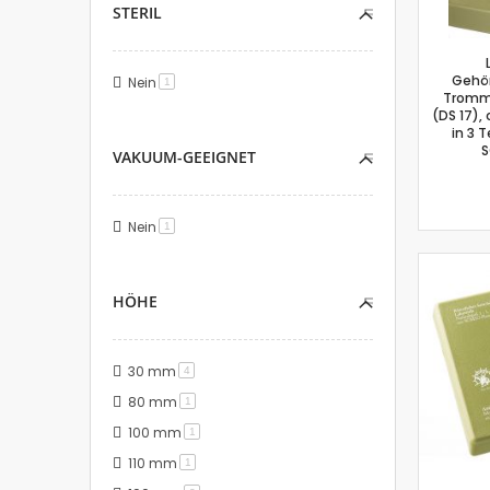
STERIL
Gehö
Nein
Artikel
1
Tromme
(DS 17),
in 3 T
S
VAKUUM-GEEIGNET
Nein
Artikel
1
HÖHE
30 mm
Artikel
4
80 mm
Artikel
1
100 mm
Artikel
1
110 mm
Artikel
1