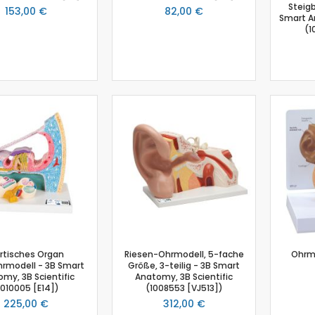
Kraftsensor
Steigb
153,00 €
82,00 €
Smart An
Kolorimeter
(1
Sensor Ladung / Elektroskop
Leitfähigkeitssensor
Lichtschranke
Lichtsensor
Lux Sensor
Magnetische Flussdichte
Magnetfeld
Magnetfeld Sensor
Mikrofon
pH-Sensor
pH - Elektrodenverstärker
Schalldruck
Schallpegelsensor
rtisches Organ
Riesen-Ohrmodell, 5-fache
Ohrmo
Schallwellensensor
rmodell - 3B Smart
Größe, 3-teilig - 3B Smart
my, 3B Scientific
Anatomy, 3B Scientific
Spannungssensor
1010005 [E14])
(1008553 [VJ513])
Spektralfotometer
225,00 €
312,00 €