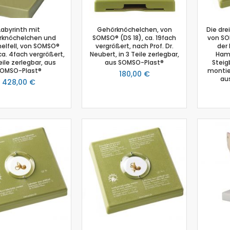
Schmelzpunktbestimmung
Spannungssensor
Labyrinth mit
Gehörknöchelchen, von
Die dre
Spektrometer
rknöchelchen und
SOMSO® (DS 18), ca. 19fach
von SO
lfell, von SOMSO®
vergrößert, nach Prof. Dr.
der 
Spektralfotometer
 ca. 4fach vergrößert,
Neubert, in 3 Teile zerlegbar,
Ham
eile zerlegbar, aus
aus SOMSO-Plast®
Steig
Stromsensor
OMSO-Plast®
montie
180,00 €
Temperatur-Box
au
428,00 €
Temperatursensor
Timer
Thermoelement-Sensor
Tropfenzähler
Zubehör
Einsteiger-Kit Smart Sensoren Chemie
Gas-Chromatograph
Ladestation Go Direct®
Gasdrucksensor
Titration
Go!Link (GO -LINK)
Redoxpotential