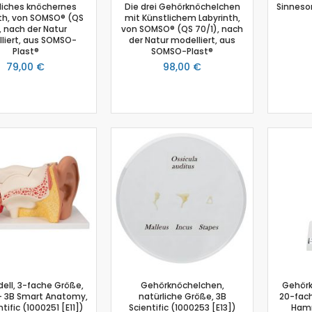
liches knöchernes
Die drei Gehörknöchelchen
Sinnesor
Physik
th, von SOMSO® (QS
mit Künstlichem Labyrinth,
, nach der Natur
von SOMSO® (QS 70/1), nach
Anemometer
liert, aus SOMSO-
der Natur modelliert, aus
Plast®
SOMSO-Plast®
Beleuchtungsstärke
79,00 €
98,00 €
Beschleunigungssensor
Bewegungssensor
Drehbewegungssensor
Drucksensor
Energiesensor
Elektrofeldmeter
Elektrisches Feld
Fahrbahn
Farbe- und Lichtsensor
Geiger-Müller-Zähler
GM-Adapter
Großflächenzählrohr
Infrarotsensor
ll, 3-fache Größe,
Gehörknöchelchen,
Gehörk
Kraft- und Beschleunigungssensor
 - 3B Smart Anatomy,
natürliche Größe, 3B
20-fac
tific (1000251 [E11])
Scientific (1000253 [E13])
Ham