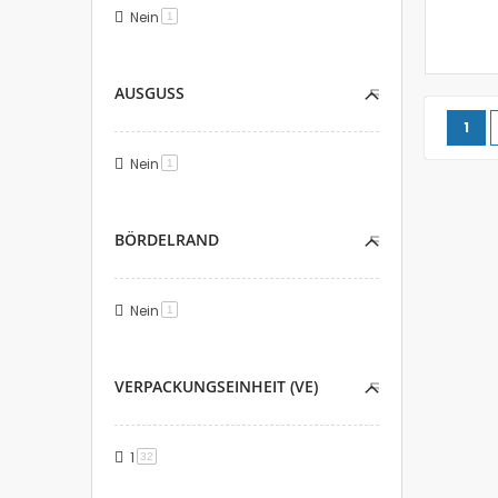
Nein
Artikel
1
AUSGUSS
Seite
Sie 
1
Nein
Artikel
1
BÖRDELRAND
Nein
Artikel
1
VERPACKUNGSEINHEIT (VE)
1
Artikel
32