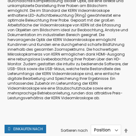
durchdachte Komplettlösung axialer Optik, die eine direkte und
unkomplizierte Darstellung Ihrer Proben am Bildschirm
ermöglicht.
Die im Standard der KERN Videomikroskope
enthaltene LED-Auflichtbeleuchtung (Ring) gewährleistet eine
optimale Beleuchtung Ihrer Probe.
Gepaart mit der großen
Arbeitsfläche der Videomikroskope von KERN ist die Erfassung
von Objekten am Bildschirm ideal zur Beobachtung, Analyse und
Dokumentation im industriellen Bereich geeignet.
Die
hervorragende Optik der KERN Videomikroskope ermöglicht
Kundinnen und Kunden eine durchgehend scharfe Bildführung
innerhalb des gesamten Zoomspektrums.
Die hochwertigen
Mikroskopkameras von KERN ermöglichen dank HDMI-Ausgang
eine reibungslose Livebeobachtung Ihrer Proben über den HD-
Monitor. Zudem gestatten die intuitiv zu bedienende Software, der
USB-Stick sowie die USB-Maus, welche feste Bestandteile des
Lieferumfangs der KERN Videomikroskope sind, eine einfache
digitale Bearbeitung und Speicherung Ihrer Ergebnisse. Ein
umfassendes Zubehör im Lieferumfang der KERN
Videomikroskope wie eine
Staubschutzhaube sowie eine
mehrsprachige Betriebsanleitung, runden das attraktive Preis-
Leistungsverhältnis der KERN Videomikroskope ab.
EINKAUFEN NACH
In
Sortieren nach
abs