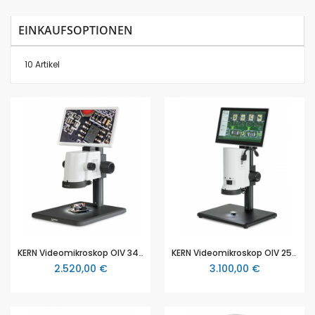
Rei
EINKAUFSOPTIONEN
10
Artikel
KERN Videomikroskop OIV 345
KERN Videomikroskop OIV 254
2.520,00 €
3.100,00 €