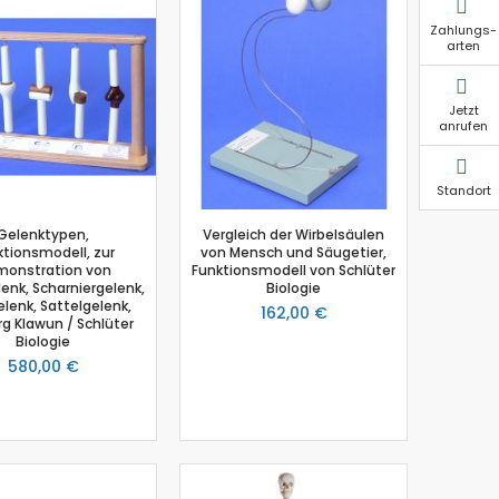
Zahlungs-
arten
Jetzt
anrufen
Standort
Gelenktypen,
Vergleich der Wirbelsäulen
ktionsmodell, zur
von Mensch und Säugetier,
onstration von
Funktionsmodell von Schlüter
enk, Scharniergelenk,
Biologie
lenk, Sattelgelenk,
162,00 €
rg Klawun / Schlüter
Biologie
580,00 €