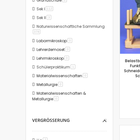
Grundschule
Sek I
Artikel
112
Sek II
Artikel
3
Naturwissenschaftliche Sammlung
Artikel
378
Labormikroskop
Artikel
0
Lehrerdemoset
Artikel
0
Lehrmikroskop
Artikel
0
Belastb
Funk
Schülerpraktikum
Artikel
1
Schneide
Materialwissenschaften
Sc
Artikel
0
Metallurgie
Artikel
0
Materialwissenschaften &
Metallurgie
Artikel
0
VERGRÖSSERUNG
Artikel
7