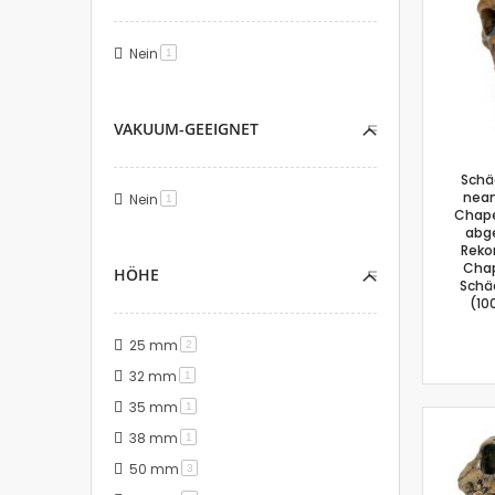
Nein
Artikel
1
VAKUUM-GEEIGNET
Schä
nean
Nein
Artikel
1
Chape
abg
Reko
Chap
HÖHE
Schäd
(10
25 mm
Artikel
2
32 mm
Artikel
1
35 mm
Artikel
1
38 mm
Artikel
1
50 mm
Artikel
3