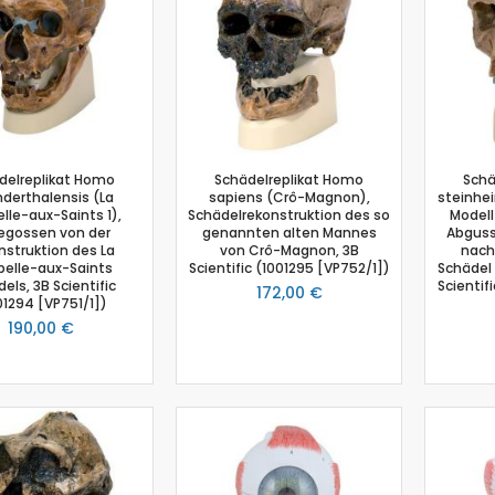
Schmelzpunktbestimmung
Spannungssensor
Spektrometer
Spektralfotometer
Stromsensor
Temperatur-Box
delreplikat Homo
Schädelreplikat Homo
Schä
Temperatursensor
derthalensis (La
sapiens (Crô-Magnon),
steinhe
lle-aux-Saints 1),
Schädelrekonstruktion des so
Modell
Timer
egossen von der
genannten alten Mannes
Abguss
Thermoelement-Sensor
nstruktion des La
von Crô-Magnon, 3B
nach
elle-aux-Saints
Scientific (1001295 [VP752/1])
Schädel 
Tropfenzähler
els, 3B Scientific
Scientif
172,00 €
Zubehör
01294 [VP751/1])
190,00 €
Einsteiger-Kit Smart Sensoren Chemie
Gas-Chromatograph
Ladestation Go Direct®
Gasdrucksensor
Titration
Go!Link (GO -LINK)
Redoxpotential