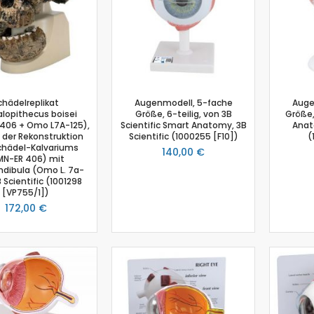
Physik
Anemometer
Beleuchtungsstärke
Beschleunigungssensor
Bewegungssensor
chädelreplikat
Augenmodell, 5-fache
Auge
Drehbewegungssensor
alopithecus boisei
Größe, 6-teilig, von 3B
Größe,
Drucksensor
406 + Omo L7A-125),
Scientific Smart Anatomy, 3B
Anat
 der Rekonstruktion
Scientific (1000255 [F10])
(
Energiesensor
chädel-Kalvariums
140,00 €
Elektrofeldmeter
MN-ER 406) mit
dibula (Omo L. 7a-
Elektrisches Feld
B Scientific (1001298
[VP755/1])
Fahrbahn
172,00 €
Farbe- und Lichtsensor
Geiger-Müller-Zähler
GM-Adapter
Großflächenzählrohr
Infrarotsensor
Kraft- und Beschleunigungssensor