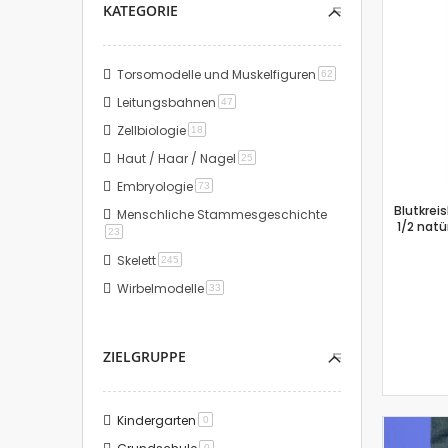
KATEGORIE
Torsomodelle und Muskelfiguren
Artikel
62
Leitungsbahnen
Artikel
47
Zellbiologie
Artikel
18
Haut / Haar / Nagel
Artikel
25
Embryologie
Artikel
73
Blutkreis
Menschliche Stammesgeschichte
1/2 natü
Artikel
23
Skelett
Artikel
245
Wirbelmodelle
Artikel
33
ZIELGRUPPE
Kindergarten
Artikel
0
Artikel
0