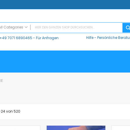
All Categories
Hilfe
-
Persönliche Berat
+49 7071 6890465
- Für Anfragen
ALL CATEGORIES
Digitaler Unterricht
Datalogger / Interfaces
Data Harvest
V-Log, Datalogger
Vernier
IE
Vernier Logger Pro 3 - Messwert-Erfassungsprogramm (Schul-Lizenz)
Vernier LabQuest Mini-Messwerterfassungssystem – LQ-MINI
Vernier LabQuest 3®
Go!Link (GO -LINK)
-
24
von
520
CMA Datenlogger / Interfaces und Software
LD
Sensoren