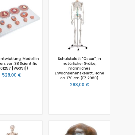
twicklung, Modell in
Schulskelett "Oscar", in
ien, von 3B Scientific
natürlicher Größe,
001257 [VG391])
männliches
Erwachsenenskelett, Höhe
528,00 €
ca. 170 cm (EZ 2960)
263,00 €