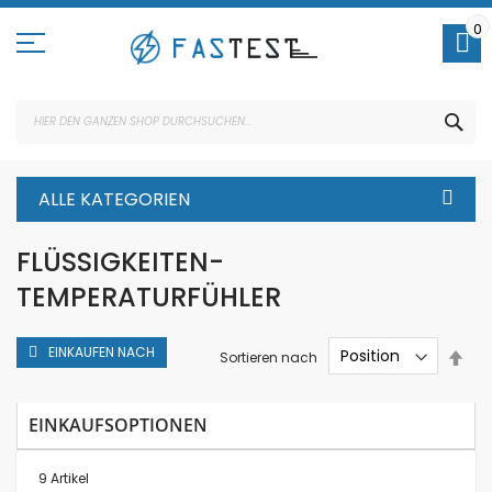
Direkt
zum
0
Inhalt
SUC
ALLE KATEGORIEN
FLÜSSIGKEITEN-
TEMPERATURFÜHLER
EINKAUFEN NACH
In
Sortieren nach
abs
Rei
EINKAUFSOPTIONEN
9
Artikel