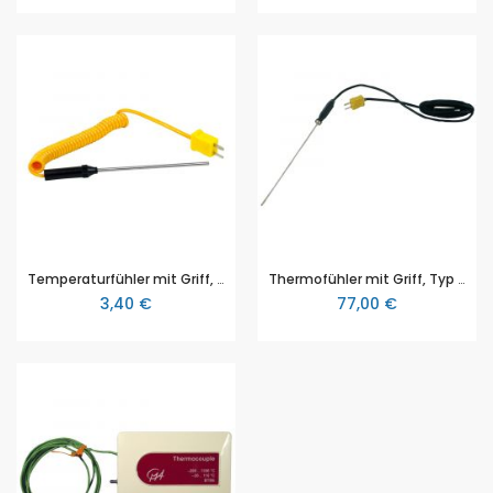
Temperaturfühler mit Griff, -50 … +580 °C, 100 mm, Typ K
Thermofühler mit Griff, Typ K, Lanzenlänge=ca. 200 mm, Messbereich: -50 ... +1100°C
3,40 €
77,00 €