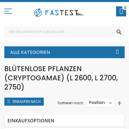
Direkt
zum
0
Inhalt
SUC
ALLE KATEGORIEN
BLÜTENLOSE PFLANZEN
(CRYPTOGAMAE) (L 2600, L 2700,
2750)
EINKAUFEN NACH
In
Sortieren nach
abs
Rei
EINKAUFSOPTIONEN