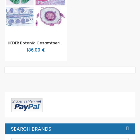
LIEDER Botanik, Gesamtserien, Blütenlose Pflanzen (Cryptogamae), Erweiterungsserie II, 25 Mikropräparate (L 2750)
186,00 €
SEARCH BRANDS