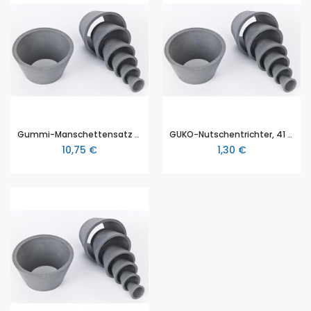
Gummi-Manschettensatz (GUKO), 7 teilig
GUKO-Nutschentrichter, 41 x 27,5 x 27mm (Ø oben x Ø unten x Höhe)
10,75 €
1,30 €