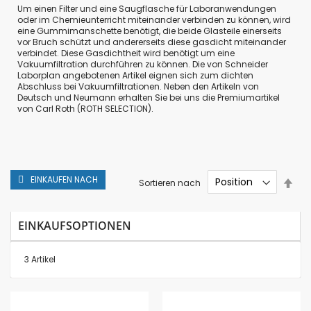
Um einen Filter und eine Saugflasche für Laboranwendungen
oder im Chemieunterricht miteinander verbinden zu können, wird
eine Gummimanschette benötigt, die beide Glasteile einerseits
vor Bruch schützt und andererseits diese gasdicht miteinander
verbindet. Diese Gasdichtheit wird benötigt um eine
Vakuumfiltration durchführen zu können. Die von Schneider
Laborplan angebotenen Artikel eignen sich zum dichten
Abschluss bei
Vakuumfiltrationen
. Neben den Artikeln von
Deutsch und Neumann erhalten Sie bei uns die Premiumartikel
von
Carl Roth
(ROTH SELECTION).
EINKAUFEN NACH
In
Sortieren nach
abs
Rei
EINKAUFSOPTIONEN
3
Artikel