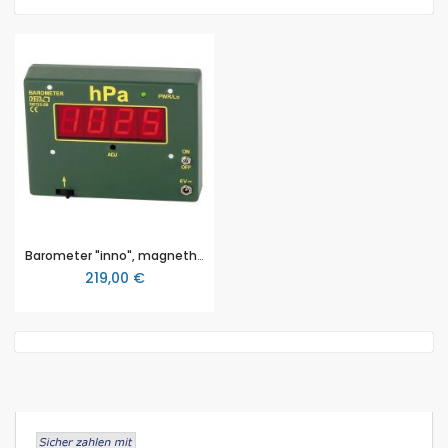
Barometer "inno", magnethaftend, von NTL
219,00 €