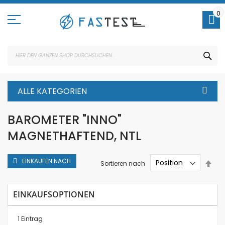
Direkt
zum
0
Inhalt
SUC
ALLE KATEGORIEN
BAROMETER "INNO"
MAGNETHAFTEND, NTL
EINKAUFEN NACH
In
Sortieren nach
abs
Rei
EINKAUFSOPTIONEN
1
Eintrag