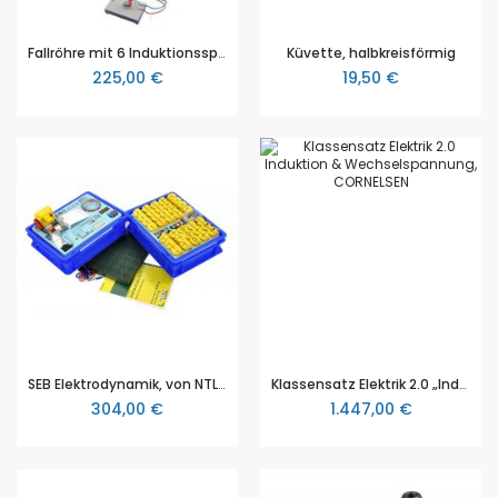
Fallröhre mit 6 Induktionsspulen, 3B Scientific (1001005 [U8511200])
Küvette, halbkreisförmig
225,00 €
19,50 €
SEB Elektrodynamik, von NTL (P9902-5T)
Klassensatz Elektrik 2.0 „Induktion und Wechselspannung“, Cornelsen Klassensatz Elektrik, Klassensatz für die Sek 1 und Sek 2
304,00 €
1.447,00 €