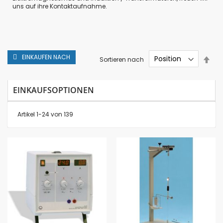
uns auf ihre Kontaktaufnahme.
EINKAUFEN NACH
In
Sortieren nach
abs
Rei
EINKAUFSOPTIONEN
Artikel
1
-
24
von
139