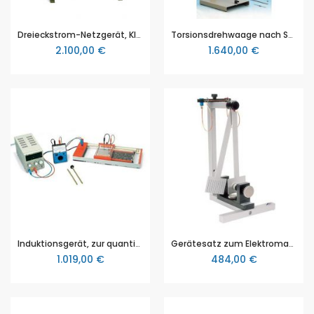
Dreieckstrom-Netzgerät, Kleinspannungsnetzgerät, von LD Didactic
Torsionsdrehwaage nach Schürholz
2.100,00 €
1.640,00 €
Induktionsgerät, zur quantitativen Bestätigung des Indukiongesetztes, 3B Scientific (1022439)
Gerätesatz zum Elektromagnetismus, 3B Scientific (1002661 [U10371])
1.019,00 €
484,00 €