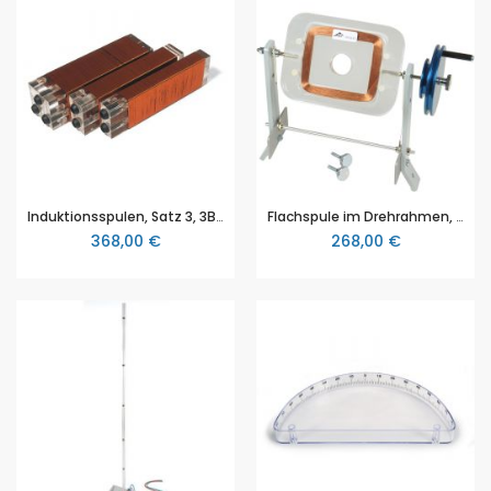
Induktionsspulen, Satz 3, 3B Scientific (1000590 [U122501])
Flachspule im Drehrahmen, 3B Scientific (1013131 [U8496320])
368,00 €
268,00 €