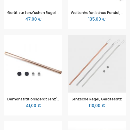
Gerät zur Lenz’schen Regel, 3B Scientific (1009959 [U8556012])
Waltenhofen’sches Pendel, 3B Scientific (1000993 [U8497500])
47,00 €
135,00 €
Demonstrationsgerät Lenz'sche Regel, 3B Scientific (1009716 [U30086])
Lenzsche Regel, Gerätesatz
41,00 €
110,00 €