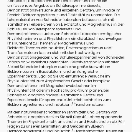
Schneider Laborplan erhalten Lehrerinnen und Lehrer ein
umfassendes Angebot an Schülerexperimentiersets,
Demonstrationsversuche und einzelnen Geräten, um Inhalte im
Bereich Elektromagnetismus und Elektrizität zu unterrichten. Die
Lehrmaterialien von Schneider Laborplan
befassen sich mit
sämtlichen Teilbereichen von Elektrizität und
Magnetismus in der
Schule
. Die Schülerexperimentiersets und
Demonstrationsversuche von Schneider Laborplan ermöglichen
Physiklehrerinnen und Physiklehrern ein didaktisch hochwertigen
Phsikuntericht zu Themen wie
Magnetismus
und
Elektizität.
Themen wie Induktion, Elektromagnetismus und
Transformatoren lassen sich mit den hochwertigen
Demonstrationsgeräten und Schülerexperimenten von Schneider
Laborplan wunderbar unterrichten. Selbstverständlich erhalten
Sie bei Schneider Laborplan auch eine große Auswahl an
Elektromotoren in Bausatzform und umfangreiche
Experimentierkits. Egal ob Sie Ob einführende Versuche im
Physikunterricht zum Ampèreschen Gesetz oder komplexe
Demonstrationen mit Magnetschwebebahnen im
Physikunterricht oder im Hochschulpraktikum planen, bei
Schneider Laborplan findenSie sämtliche Geräte und
Experimentiersets für spannende Unterrichtseinheiten zum
Elektromagnetismus und Induktion / Transformatoren.
Mit den naturwissenschaftlichen Lehrmitteln und Geräten von
Schneider Laborplan decken Sie seit über 40 Jahren spannende
Themen im Physikunterricht an schulen und Hochschulen ab. Für
Fragen zu unseren Lehrmitteln und Geräten im BEreich
Elektromagnetismus und Induktion / Transformatoren, freuen wir