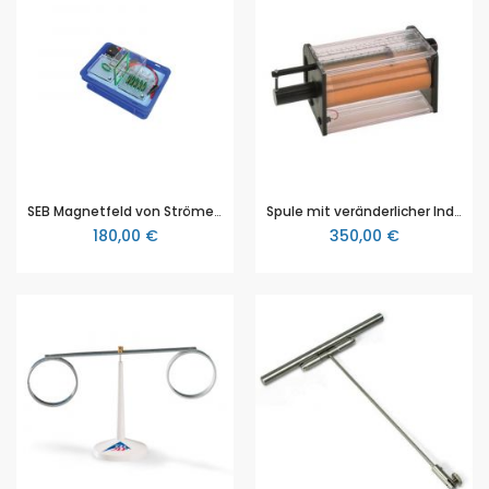
SEB Magnetfeld von Strömen, von NTL (P9902-5U)
Spule mit veränderlicher Induktivität, 3B Scientific (1003194 [U21903])
180,00 €
350,00 €