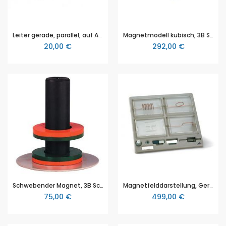
Leiter gerade, parallel, auf Acrylglassockel
Magnetmodell kubisch, 3B Scientific (1002976 [U15351])
20,00 €
292,00 €
Schwebender Magnet, 3B Scientific (1000943 [U8495222])
Magnetfelddarstellung, Gerätesatz, 3B Scientific
75,00 €
499,00 €