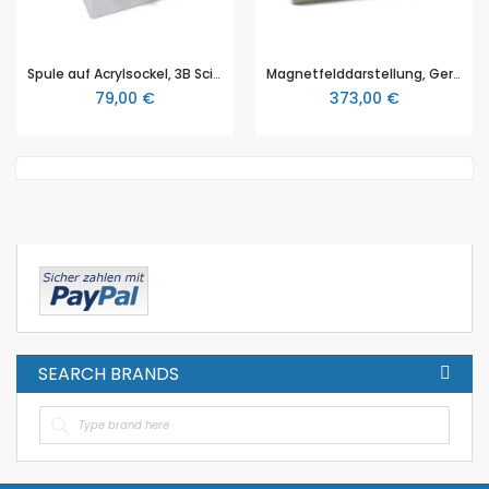
Spule auf Acrylsockel, 3B Scientific (1000928 [U8491793])
Magnetfelddarstellung, Gerätesatz, 3B Scientific (1000925 [U8491790])
79,00 €
373,00 €
SEARCH BRANDS