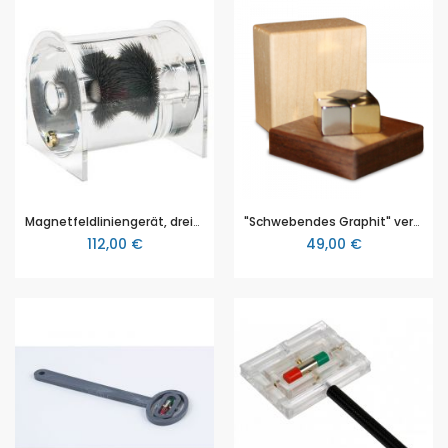
Magnetfeldliniengerät, dreidimensional, 3B Scientific (1009765 [U849192)
"Schwebendes Graphit" vernickelt in Holzbox
112,00 €
49,00 €