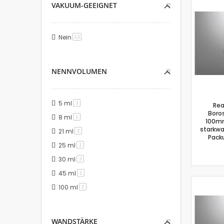
VAKUUM-GEEIGNET
Nein
Artikel
13
NENNVOLUMEN
5 ml
Artikel
3
Rea
Boros
8 ml
Artikel
1
100mm
starkwa
21 ml
Artikel
2
Pack
25 ml
Artikel
1
30 ml
Artikel
3
45 ml
Artikel
1
100 ml
Artikel
2
WANDSTÄRKE