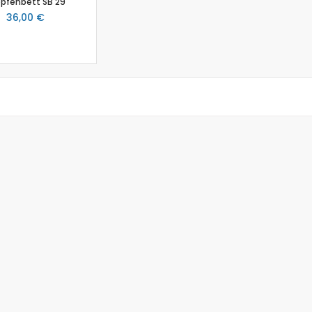
pfenbett SB 29
Schmelzpunktbestimmung
36,00 €
Spannungssensor
Spektrometer
Spektralfotometer
Stromsensor
Temperatur-Box
Temperatursensor
Timer
Thermoelement-Sensor
Tropfenzähler
Zubehör
Einsteiger-Kit Smart Sensoren Chemie
Gas-Chromatograph
Ladestation Go Direct®
Gasdrucksensor
Titration
Go!Link (GO -LINK)
Redoxpotential