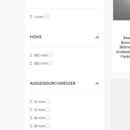
1 mm
Artikel
13
HÖHE
Rea
Boros
180mm
starkwa
160 mm
Artikel
1
Pack
180 mm
Artikel
2
AUSSENDURCHMESSER
10 mm
Artikel
1
12 mm
Artikel
1
16 mm
Artikel
2
18 mm
Artikel
3