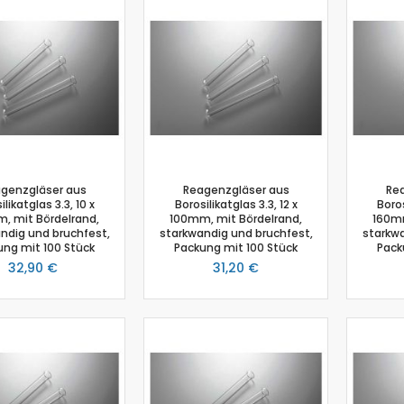
Biologie
Atmungsgürtel
Beschleunigungssensor
Blutdrucksensor
CO2-Gas Sensor
Drucksensor
EKG Sensor
Ethanoldampf-Sensor
genzgläser aus
Reagenzgläser aus
Re
Feuchtigkeitssensor
ilikatglas 3.3, 10 x
Borosilikatglas 3.3, 12 x
Boros
Herzfrequenz
, mit Bördelrand,
100mm, mit Bördelrand,
160mm
ndig und bruchfest,
starkwandig und bruchfest,
starkwa
Kolorimeter
ung mit 100 Stück
Packung mit 100 Stück
Pack
Leitfähigkeit
32,90 €
31,20 €
Lichtsensor
O2 Gas Sensor
O2 Sensor für gelösten Sauerstoff
Photometer
pH-Sensor
pH - Elektrodenverstärker