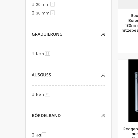
20 mm
Artikel
3
30 mm
Artikel
3
Rea
Boros
180mm,
hitzebe
GRADUIERUNG
Nein
Artikel
13
AUSGUSS
Nein
Artikel
13
BÖRDELRAND
Reagenz
aus
Ja
Artikel
7