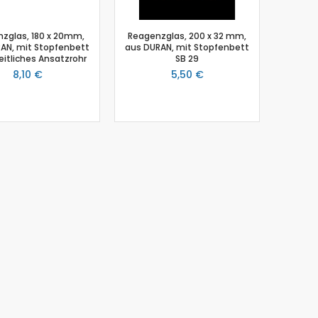
zglas, 180 x 20mm,
Reagenzglas, 200 x 32 mm,
AN, mit Stopfenbett
aus DURAN, mit Stopfenbett
seitliches Ansatzrohr
SB 29
8,10 €
5,50 €