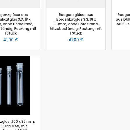
Photosynthese Set
Ladestation Go Direct®
genzgläser aus
Reagenzgläser aus
Reagen
ilikatglas 3.3, 18 x
Borosilikatglas 3.3, 18 x
aus DUR
Emmissionsmessung
 ohne Bördelrand,
180mm, ohne Bördelrand,
SB 19, 
Gasdrucksensor
ständig, Packung mit
hitzebeständig, Packung mit
1 Stück
1 Stück
Go!Link (GO -LINK)
41,00 €
41,00 €
Trübung
Luftfeuchtigkeit
Chemie
Chemie Box
Drucksensor
Ethanoldampf-Sensor
Kolorimeter
NiCr-Ni-Adapter
pH-Sensor
pH - Elektrodenverstärker
Leitfähigkeitssensor
glas, 200 x 32 mm,
Salzgehalt
 SUPREMAX, mit
Schmelzstation