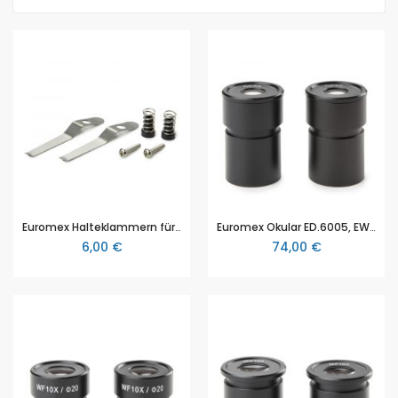
Euromex Halteklammern für Stereomikroskope der Euromex EduBlue Serie ED.9570, (Paar) EduBlue
Euromex Okular ED.6005, EWF 5x/22, (2pc) für Euromex Stereomikroskope der EduBlue Serie
6,00 €
74,00 €