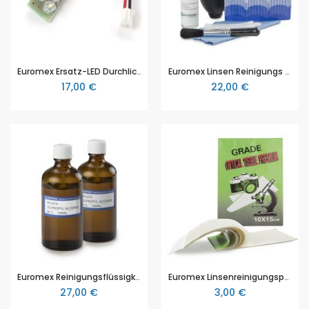
Euromex Ersatz-LED Durchlicht SL.5505, EduBlue für Euromex Stereomikroskope der EduBlue Serie
Euromex Linsen Reinigungs Set (PB.5275)
17,00 €
22,00 €
Euromex Reinigungsflüssigkeit (200 ml), Isopropanolalkohol 99% (PB.5274)
Euromex Linsenreinigungspapier, 100 Blatt pro Packung (PB.5245)
27,00 €
3,00 €