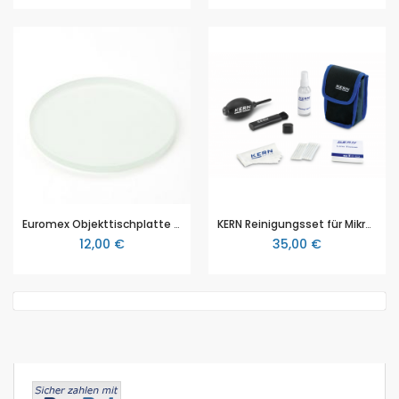
Euromex Objekttischplatte Mattglas Ø 60 mm für Stereomikroskope der Euromex EduBlue Serie (ED.9950)
KERN Reinigungsset für Mikroskope (OCS 901), 7 teilig
12,00 €
35,00 €