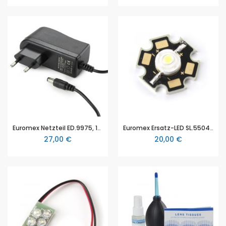
Euromex Netzteil ED.9975, 100-240V, EduBlue für Euromex Stereomikroskope der EduBlue Serie
Euromex Ersatz-LED SL.5504, Auflicht, EduBlue für Euromex Stereomikroskope der EduBlue Serie
27,00 €
20,00 €