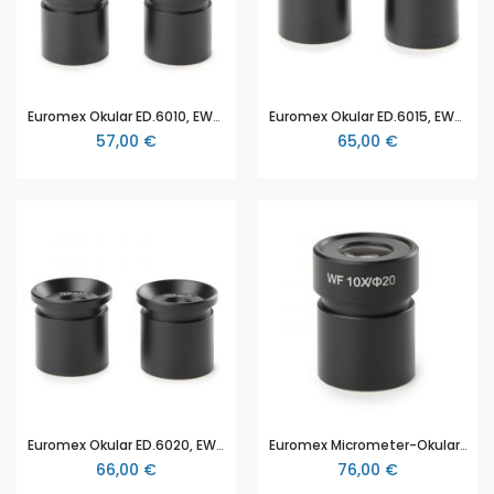
Euromex Okular ED.6010, EWF 10x/20, (2pc) EduBlue für Euromex Stereomikroskope der EduBlue Serie
Euromex Okular ED.6015, EWF 15x/12, (2pc) EduBlue für Euromex Stereomikroskope der EduBlue Serie
57,00 €
65,00 €
Euromex Okular ED.6020, EWF 20x/10, (2pc) EduBlue für Euromex Stereomikroskope der EduBlue Serie
Euromex Micrometer-Okular ED.6110, EWF 10x/20, 10/100mm, (1 Stck) EduBlue für Euromex Stereomikroskope EduBlue Serie
66,00 €
76,00 €