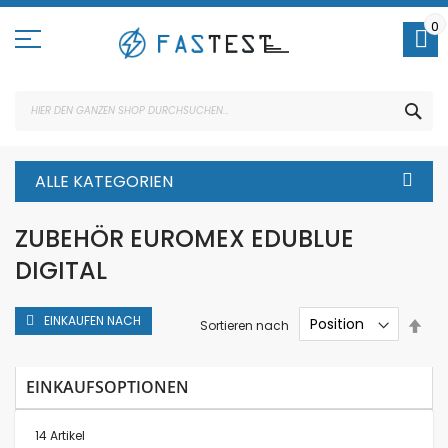
Direkt
zum
0
Inhalt
SUC
ALLE KATEGORIEN
ZUBEHÖR EUROMEX EDUBLUE
DIGITAL
EINKAUFEN NACH
In
Sortieren nach
abs
Rei
EINKAUFSOPTIONEN
14
Artikel