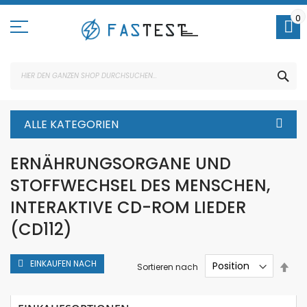
Direkt
zum
0
Inhalt
SUC
ALLE KATEGORIEN
ERNÄHRUNGSORGANE UND
STOFFWECHSEL DES MENSCHEN,
INTERAKTIVE CD-ROM LIEDER
(CD112)
EINKAUFEN NACH
In
Sortieren nach
abs
Rei