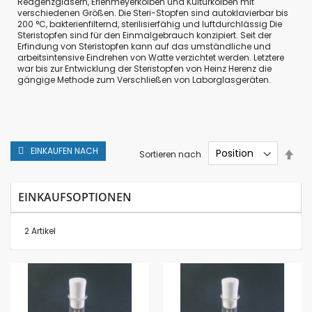
Reagenzgläsern, Erlenmeyerkolben und Kulturkolben mit
verschiedenen Größen. Die Steri-Stopfen sind autoklavierbar bis
200 °C, bakterienfilternd, sterilisierfähig und luftdurchlässig Die
Steristopfen sind für den Einmalgebrauch konzipiert. Seit der
Erfindung von Steristopfen kann auf das umständliche und
arbeitsintensive Eindrehen von Watte verzichtet werden. Letztere
war bis zur Entwicklung der Steristopfen von Heinz Herenz die
gängige Methode zum Verschließen von Laborglasgeräten.
EINKAUFEN NACH
In
Sortieren nach
abs
Rei
EINKAUFSOPTIONEN
2
Artikel