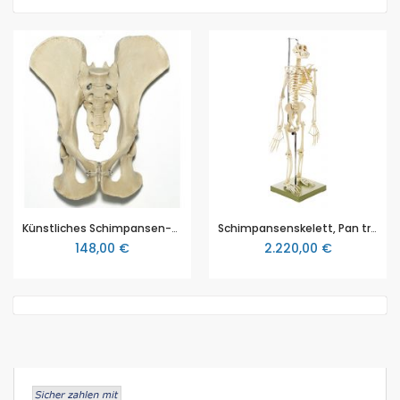
Künstliches Schimpansen-Becken-Skelett, natürliche Größe, von SOMSO® (ZoS 53/116), aus SOMSO-Plast®, nach der Natur modelliert
Schimpansenskelett, Pan troglodytes, männlich, nach der Natur modelliert aus patentierten SOMSO-Plast® (ZoS 53/110-4), aufrecht stehend montiert, Alter ca. 12 Jahre
148,00 €
2.220,00 €