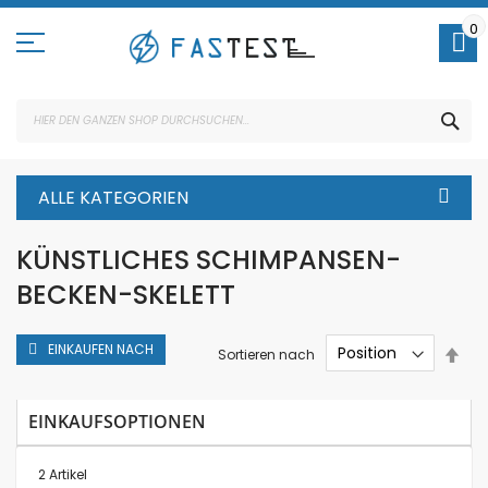
Direkt
zum
0
Inhalt
SUC
ALLE KATEGORIEN
KÜNSTLICHES SCHIMPANSEN-
BECKEN-SKELETT
EINKAUFEN NACH
In
Sortieren nach
abs
Rei
EINKAUFSOPTIONEN
2
Artikel