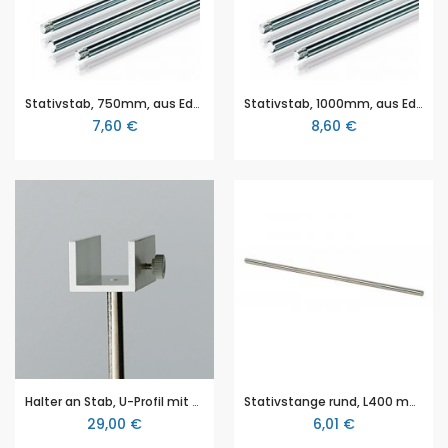
Stativstab, 750mm, aus Edelstahl, verzinkt, ohne Gewinde, Durchmesser Ø 12 mm
Stativstab, 1000mm, aus Edelstahl, verzinkt, ohne Gewinde, Durchmesser Ø 12 mm
7,60 €
8,60 €
Halter an Stab, U-Profil mit Klemmschraube zum Befestigen von Magneten, Sensoren und Teilen mit rechtwinkligem Querschnitt
Stativstange rund, L400 mm, D10 mm, NTL
29,00 €
6,01 €