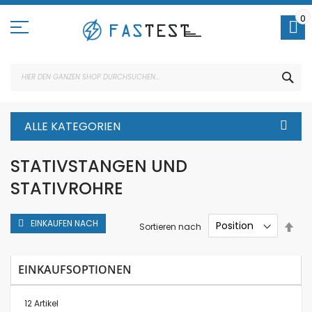
Direkt
zum
0
Inhalt
SUC
ALLE KATEGORIEN
STATIVSTANGEN UND
STATIVROHRE
EINKAUFEN NACH
In
Sortieren nach
abs
Rei
EINKAUFSOPTIONEN
12
Artikel