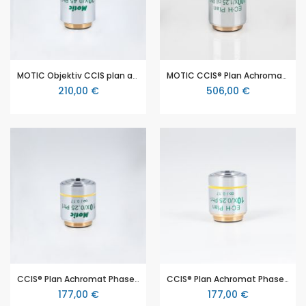
MOTIC Objektiv CCIS plan achromat, phase pos., EC-H PLPH, 20X / 0.45 (WD=0,9mm)
MOTIC CCIS® Plan Achromat Phasen Objektiv EC-H PL Ph 100X/1.25 (Feder/Öl) (AA=0.15mm), positiver Phasenkontrast
210,00 €
506,00 €
CCIS® Plan Achromat Phasen Objektiv EC-H PL Ph 10X/0.25 (AA=17.4mm), positiver Phasenkontrast
CCIS® Plan Achromat Phasen Objektiv EC-H PL Ph 10X/0.25 (AA=17.4mm), negativer Phasenkontrast
177,00 €
177,00 €