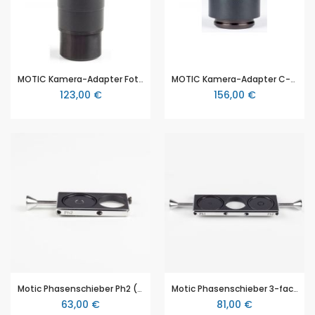
MOTIC Kamera-Adapter Fotookular 2,5x für SLR (ohne Fotoadapter)
MOTIC Kamera-Adapter C-Mount Kamera Adapter 0.65x für 2/3"
123,00 €
156,00 €
Motic Phasenschieber Ph2 (20X, 40X)
Motic Phasenschieber 3-fach; für Ph1 Ph2 und Hellfeld
63,00 €
81,00 €