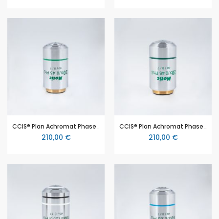
CCIS® Plan Achromat Phasen Objektiv EC-H PL Ph 20X/0.45 (AA=0.9 mm), positiver Phasenkontrast
CCIS® Plan Achromat Phasen Objektiv EC-H PL Ph 20X/0.45 (AA=0.9 mm), negativer Phasenkontrast
210,00 €
210,00 €