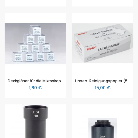
Deckgläser für die Mikroskopie, aus Klarglas, schlierenfrei, 100 Stück, viereckig, 22x22mm
Linsen-Reinigungspapier (500er Pack)
1,80 €
15,00 €