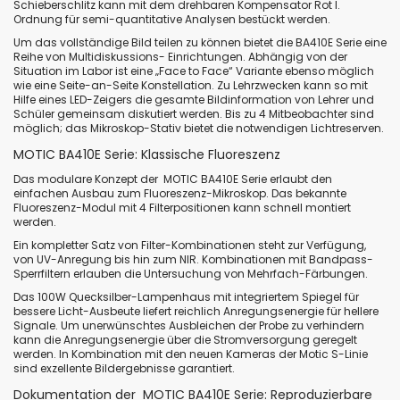
Schieberschlitz kann mit dem drehbaren Kompensator Rot I.
Ordnung für semi-quantitative Analysen bestückt werden.
Um das vollständige Bild teilen zu können bietet die BA410E Serie eine
Reihe von Multidiskussions- Einrichtungen. Abhängig von der
Situation im Labor ist eine „Face to Face“ Variante ebenso möglich
wie eine Seite-an-Seite Konstellation. Zu Lehrzwecken kann so mit
Hilfe eines LED-Zeigers die gesamte Bildinformation von Lehrer und
Schüler gemeinsam diskutiert werden. Bis zu 4 Mitbeobachter sind
möglich; das Mikroskop-Stativ bietet die notwendigen Lichtreserven.
MOTIC BA410E Serie: Klassische Fluoreszenz
Das modulare Konzept der MOTIC BA410E Serie erlaubt den
einfachen Ausbau zum Fluoreszenz-Mikroskop. Das bekannte
Fluoreszenz-Modul mit 4 Filterpositionen kann schnell montiert
werden.
Ein kompletter Satz von Filter-Kombinationen steht zur Verfügung,
von UV-Anregung bis hin zum NIR. Kombinationen mit Bandpass-
Sperrfiltern erlauben die Untersuchung von Mehrfach-Färbungen.
Das 100W Quecksilber-Lampenhaus mit integriertem Spiegel für
bessere Licht-Ausbeute liefert reichlich Anregungsenergie für hellere
Signale. Um unerwünschtes Ausbleichen der Probe zu verhindern
kann die Anregungsenergie über die Stromversorgung geregelt
werden. In Kombination mit den neuen Kameras der Motic S-Linie
sind exzellente Bildergebnisse garantiert.
Dokumentation der MOTIC BA410E Serie: Reproduzierbare