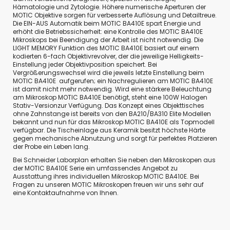
Hämatologie und Zytologie. Höhere numerische Aperturen der
MOTIC Objektive sorgen für verbesserte Auflösung und Detailtreue.
Die EIN-AUS Automatik beim MOTIC BA410E spart Energie und
erhöht die Betriebssicherheit: eine Kontrolle des MOTIC BA410E
Mikroskops bei Beendigung der Arbeit ist nicht notwendig. Die
LIGHT MEMORY Funktion des MOTIC BA410E basiert auf einem
kodierten 6-fach Objektivrevolver, der die jeweilige Helligkeits-
Einstellung jeder Objektivposition speichert. Bei
Vergrößerungswechsel wird die jeweils letzte Einstellung beim
MOTIC BA410E aufgerufen; ein Nachregulieren am MOTIC BA410E
ist damit nicht mehr notwendig. Wird eine stärkere Beleuchtung
am Mikroskop MOTIC BA410E benötigt, steht eine 100W Halogen
Stativ-Versionzur Verfügung. Das Konzept eines Objekttisches
ohne Zahnstange ist bereits von den BA210/BA310 Elite Modellen
bekannt und nun für das Mikroskop MOTIC BA410E als Topmodell
verfügbar. Die Tischeinlage aus Keramik besitzt höchste Härte
gegen mechanische Abnutzung und sorgt für perfektes Platzieren
der Probe ein Leben lang.
Bei Schneider Laborplan erhalten Sie neben den Mikroskopen aus
der MOTIC BA410E Serie ein umfassendes Angebot zu
Ausstattung ihres individuellen Mikroskop MOTIC BA410E. Bei
Fragen zu unseren MOTIC Mikroskopen freuen wir uns sehr auf
eine Kontaktaufnahme von Ihnen.