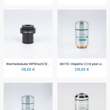
Weitfeldokular WF15fach/12 plan Dioptrenversetzung
MOTIC Objektiv CCIS plan achromat, phase neg., EC-H PLPH, 20X / 0.45 (WD=0,9mm)
116,00 €
210,00 €