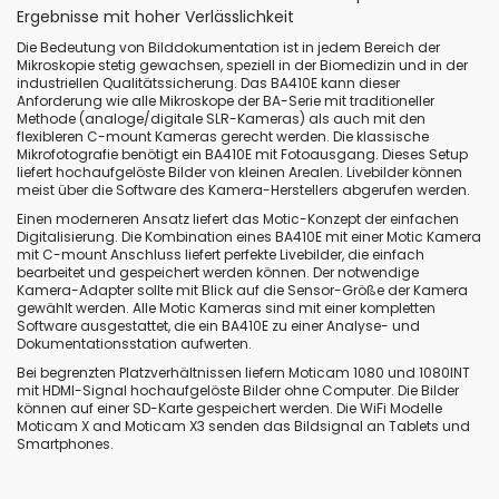
Ergebnisse mit hoher Verlässlichkeit
Die Bedeutung von Bilddokumentation ist in jedem Bereich der
Mikroskopie stetig gewachsen, speziell in der Biomedizin und in der
industriellen Qualitätssicherung. Das BA410E kann dieser
Anforderung wie alle Mikroskope der BA-Serie mit traditioneller
Methode (analoge/digitale SLR-Kameras) als auch mit den
flexibleren C-mount Kameras gerecht werden. Die klassische
Mikrofotografie benötigt ein BA410E mit Fotoausgang. Dieses Setup
liefert hochaufgelöste Bilder von kleinen Arealen. Livebilder können
meist über die Software des Kamera-Herstellers abgerufen werden.
Einen moderneren Ansatz liefert das Motic-Konzept der einfachen
Digitalisierung. Die Kombination eines BA410E mit einer Motic Kamera
mit C-mount Anschluss liefert perfekte Livebilder, die einfach
bearbeitet und gespeichert werden können. Der notwendige
Kamera-Adapter sollte mit Blick auf die Sensor-Größe der Kamera
gewählt werden. Alle Motic Kameras sind mit einer kompletten
Software ausgestattet, die ein BA410E zu einer Analyse- und
Dokumentationsstation aufwerten.
Bei begrenzten Platzverhältnissen liefern Moticam 1080 und 1080INT
mit HDMI-Signal hochaufgelöste Bilder ohne Computer. Die Bilder
können auf einer SD-Karte gespeichert werden. Die WiFi Modelle
Moticam X and Moticam X3 senden das Bildsignal an Tablets und
Smartphones.