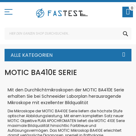
Direkt
zum
0
Inhalt
SUC
ALLE KATEGORIEN
MOTIC BA410E SERIE
Mit den Durchlichtmikroskopen der MOTIC BA410E Serie
erhalten Sie bei Schneeider Laborplan herausragende
Mikroskope mit exzellenter Bildqualität
Die Mikroskope der MOTIC BA410E Serie liefern die höchste Stufe
optischer Abbildungsleistung. Mit einem kompletten Satz neuer
MOTIC Objektive PLAN APOCHROMATEN liefert die MOTIC 410E Serie
maximale Bildqualität hinsichtlic Farbtreue und
Auflösungsvermögen. Das MOTIC Mikroskop BA410E erleichtert
damit verlässliche Diagnosen, speziell in Pathologie,