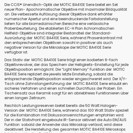
Die CCIS® Unendlich-Optik der MOTIC BA410E Serie bietet ein Set
neuer Plan- Apochromatischer Objektive mit maximaler Bildqualität
an. Die verbesserte Auflösung dieser Objektive dank erhöhter
numerischer Apertur und eine beeindruckende Farbdarstellung
liefern für alle biomedizinischen Bereiche eine verlässliche
Probenbeurteilung. Die etablierten EC-H Plan Achromatischen
Hellfeld-Objektive sind integraler Bestandteil der Standard-
Ausrüstung der MOTIC BA410E Serie, während Phasenkontrast mit
den entsprechenden Objektiven sowohl in positiver als auch
negativer Version für die Mikroskope der MOTIC BA410E Serie
verfügbar ist.
Das Stativ der MOTIC BA410E Serie trägt einen kodierten 6-fach
Objektivrevolver, der das Speichern der Helligkeits-Einstellung für jede
Objektivposition ermöglicht. Die “Light Memory” Funktion der MOTIC
BA410E Serie repliziert die jeweils letzte Einstellung, sobald die
entsprechende Objektivposition wieder eingeschwenkt wird. Der X/Y-
Tisch ohne Zahnstangenführung der MOTIC BA410E Serie erlaubt ein
sicheres Verfahren und einen schnellen Durchfluss der Proben. Ein
Tischeinsatz aus Keramik sorgt für ein abriebfreies Funktionieren über
einen langen Zeitraum.
Reichlich Leistungsreserven bietet bereits die 50 Watt Halogen-
Version der MOTIC BA410E Serie, während das 100 Watt Stativ speziell
für die Kombination mit Diskussionseinrichtungen empfohlen wird.
Der in der Stativfront eingebaute IR-Sensor aktiviert die Auto EIN/AUS
Funktion: sobald der Anwender das Mikroskop verlässt, wird diese
deaktiviert. Die Herstellung des gesamten MOTIC BA410E Mikroskops