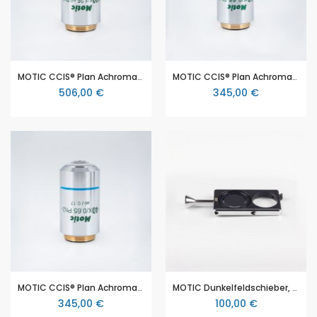
MOTIC CCIS® Plan Achromat Phasen Objektiv EC-H PL Ph 100X/1.25 (Feder/Öl) (AA=0.15mm), negativer Phasenkontrast
MOTIC CCIS® Plan Achromat Phasen Objektiv EC-H PL Ph 40X/0.65 (Feder) (AA=0.5mm), positiver Phasenkontrast
506,00 €
345,00 €
MOTIC CCIS® Plan Achromat Phasen Objektiv EC-H PL Ph 40X/0.65 (Feder) (AA=0.5mm), negativer Phasenkontrast
MOTIC Dunkelfeldschieber, einfach, 4X-40X
345,00 €
100,00 €