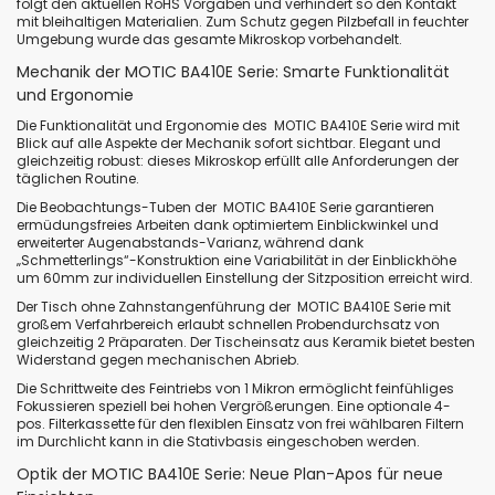
folgt den aktuellen RoHS Vorgaben und verhindert so den Kontakt
mit bleihaltigen Materialien. Zum Schutz gegen Pilzbefall in feuchter
Umgebung wurde das gesamte Mikroskop vorbehandelt.
Mechanik der MOTIC BA410E Serie: Smarte Funktionalität
und Ergonomie
Die Funktionalität und Ergonomie des MOTIC BA410E Serie wird mit
Blick auf alle Aspekte der Mechanik sofort sichtbar. Elegant und
gleichzeitig robust: dieses Mikroskop erfüllt alle Anforderungen der
täglichen Routine.
Die Beobachtungs-Tuben der MOTIC BA410E Serie garantieren
ermüdungsfreies Arbeiten dank optimiertem Einblickwinkel und
erweiterter Augenabstands-Varianz, während dank
„Schmetterlings“-Konstruktion eine Variabilität in der Einblickhöhe
um 60mm zur individuellen Einstellung der Sitzposition erreicht wird.
Der Tisch ohne Zahnstangenführung der MOTIC BA410E Serie mit
großem Verfahrbereich erlaubt schnellen Probendurchsatz von
gleichzeitig 2 Präparaten. Der Tischeinsatz aus Keramik bietet besten
Widerstand gegen mechanischen Abrieb.
Die Schrittweite des Feintriebs von 1 Mikron ermöglicht feinfühliges
Fokussieren speziell bei hohen Vergrößerungen. Eine optionale 4-
pos. Filterkassette für den flexiblen Einsatz von frei wählbaren Filtern
im Durchlicht kann in die Stativbasis eingeschoben werden.
Optik der MOTIC BA410E Serie: Neue Plan-Apos für neue