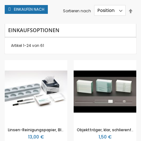
EINKAUFEN NACH
In
Sortieren nach
abs
Rei
EINKAUFSOPTIONEN
Artikel
1
-
24
von
61
Linsen-Reinigungspapier, Block mit 250 Blatt, 10x13 cm
Objektträger, klar, schlierenfrei, ohne Vertiefung, 50 Stück, 76x26mm.
13,00 €
1,50 €