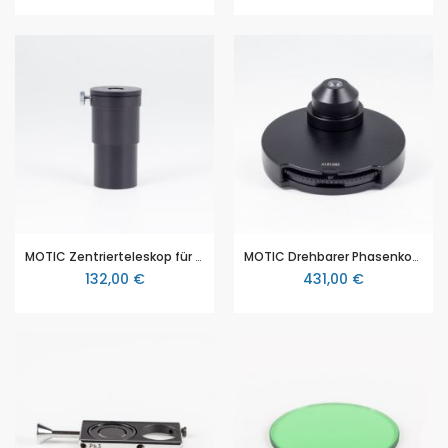
MOTIC Zentrierteleskop für Phasenkontrast
MOTIC Drehbarer Phasenkontrast-Kondensor, 5-fach (Hell-, Dunkelfeld, PH1, PH2, PH3)
132,00 €
431,00 €