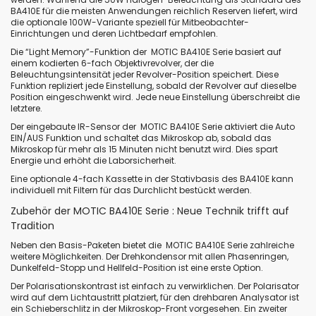
BA410E für die meisten Anwendungen reichlich Reserven liefert, wird
die optionale 100W-Variante speziell für Mitbeobachter-
Einrichtungen und deren Lichtbedarf empfohlen.
Die “Light Memory”-Funktion der MOTIC BA410E Serie basiert auf
einem kodierten 6-fach Objektivrevolver, der die
Beleuchtungsintensität jeder Revolver-Position speichert. Diese
Funktion repliziert jede Einstellung, sobald der Revolver auf dieselbe
Position eingeschwenkt wird. Jede neue Einstellung überschreibt die
letztere.
Der eingebaute IR-Sensor der MOTIC BA410E Serie aktiviert die Auto
EIN/AUS Funktion und schaltet das Mikroskop ab, sobald das
Mikroskop für mehr als 15 Minuten nicht benutzt wird. Dies spart
Energie und erhöht die Laborsicherheit.
Eine optionale 4-fach Kassette in der Stativbasis des BA410E kann
individuell mit Filtern für das Durchlicht bestückt werden.
Zubehör der MOTIC BA410E Serie : Neue Technik trifft auf
Tradition
Neben den Basis-Paketen bietet die MOTIC BA410E Serie zahlreiche
weitere Möglichkeiten. Der Drehkondensor mit allen Phasenringen,
Dunkelfeld-Stopp und Hellfeld-Position ist eine erste Option.
Der Polarisationskontrast ist einfach zu verwirklichen. Der Polarisator
wird auf dem Lichtaustritt platziert, für den drehbaren Analysator ist
ein Schieberschlitz in der Mikroskop-Front vorgesehen. Ein zweiter