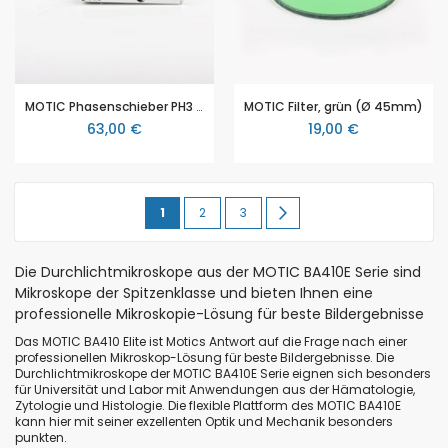
MOTIC Phasenschieber PH3 (100x)
MOTIC Filter, grün (Ø 45mm)
63,00 €
19,00 €
Seite
Sie
Seite
Seite
Seite
Weiter
1
2
3
lesen
Die Durchlichtmikroskope aus der MOTIC BA410E Serie sind
gerade
Mikroskope der Spitzenklasse und bieten Ihnen eine
Seite
professionelle Mikroskopie-Lösung für beste Bildergebnisse
Das MOTIC BA410 Elite ist Motics Antwort auf die Frage nach einer
professionellen Mikroskop-Lösung für beste Bildergebnisse. Die
Durchlichtmikroskope der MOTIC BA410E Serie eignen sich besonders
für Universität und Labor mit Anwendungen aus der Hämatologie,
Zytologie und Histologie. Die flexible Plattform des MOTIC BA410E
kann hier mit seiner exzellenten Optik und Mechanik besonders
punkten.