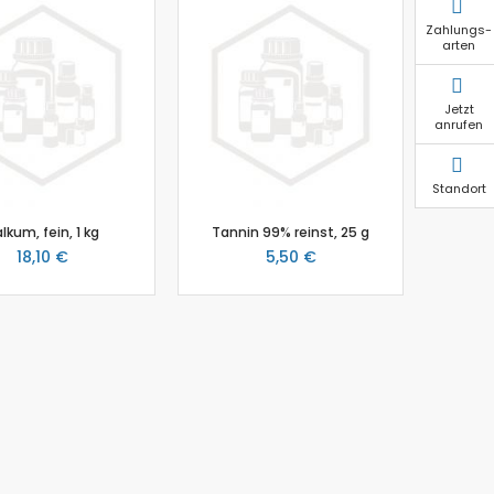
Zahlungs-
arten
Jetzt
anrufen
Standort
lkum, fein, 1 kg
Tannin 99% reinst, 25 g
18,10 €
5,50 €