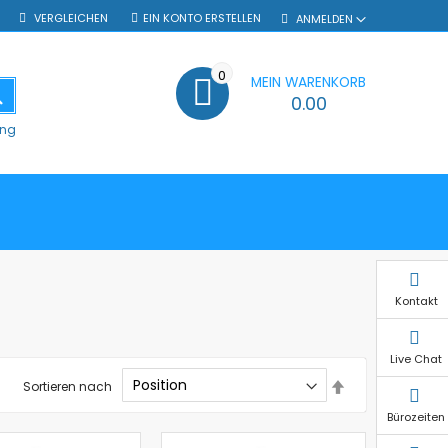
VERGLEICHEN
EIN KONTO ERSTELLEN
ANMELDEN
0
MEIN WARENKORB
SUCHE
0.00
ung
Kontakt
Live Chat
In
Sortieren nach
absteigender
Reihenfolge
Bürozeiten