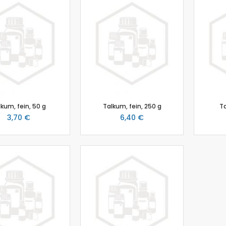
Biologie
Atmungsgürtel
Beschleunigungssensor
Blutdrucksensor
CO2-Gas Sensor
Drucksensor
EKG Sensor
Ethanoldampf-Sensor
lkum, fein, 50 g
Talkum, fein, 250 g
Ta
Feuchtigkeitssensor
3,70 €
6,40 €
Herzfrequenz
Kolorimeter
Leitfähigkeit
Lichtsensor
O2 Gas Sensor
O2 Sensor für gelösten Sauerstoff
Photometer
pH-Sensor
pH - Elektrodenverstärker