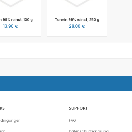
Salzgehalt
Spirometer
 99% reinst, 100 g
Tannin 99% reinst, 250 g
Stromsensor
13,90 €
28,00 €
Thermoelement-Sensor
Temperatursensor
Tropfenzähler
Sensor-Kits: Biologie
Zubehör
Lux-Sensor
Timer
Absolutdrucksensor
NiCr-Ni-Adapter
Puls-Sensor
Temperatur-Box
KS
SUPPORT
Bodenfeuchtigkeit
Hautwiderstands-Sensor
edingungen
FAQ
Luftdruck
Druckschalter
tion
Datenschutzerklärung