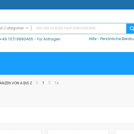
All Categories
Hilfe
-
Persönliche Berat
+49 7071 6890465
- Für Anfragen
ALL CATEGORIES
Digitaler Unterricht
Datalogger / Interfaces
Data Harvest
V-Log, Datalogger
Vernier
ANZEN VON A BIS Z
T
TA
Vernier Logger Pro 3 - Messwert-Erfassungsprogramm (Schul-Lizenz)
Vernier LabQuest Mini-Messwerterfassungssystem – LQ-MINI
Vernier LabQuest 3®
Go!Link (GO -LINK)
CMA Datenlogger / Interfaces und Software
LD
Sensoren