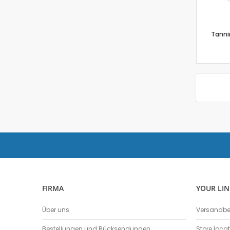
Tannin
FIRMA
YOUR LIN
Über uns
Versandb
Bestellungen und Rücksendungen
Store loca