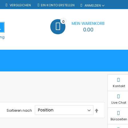
VERGLEICHEN
EIN KONTO ERSTELLEN
ANMELDEN
0
MEIN WARENKORB
SUCHE
0.00
ung
Kontakt
Live Chat
In
Sortieren nach
absteigender
Reihenfolge
Bürozeiten