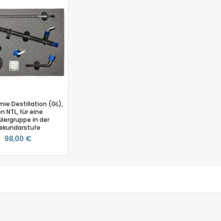
Biologie
Atmungsgürtel
Beschleunigungssensor
Blutdrucksensor
CO2-Gas Sensor
Drucksensor
EKG Sensor
Ethanoldampf-Sensor
ie Destillation (GL),
Feuchtigkeitssensor
n NTL, für eine
Herzfrequenz
lergruppe in der
ekundarstufe
Kolorimeter
98,00 €
Leitfähigkeit
Lichtsensor
O2 Gas Sensor
O2 Sensor für gelösten Sauerstoff
Photometer
pH-Sensor
pH - Elektrodenverstärker