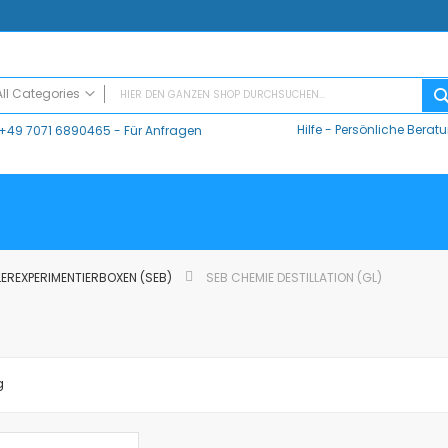
All Categories
Hilfe
-
Persönliche Berat
+49 7071 6890465
- Für Anfragen
ALL CATEGORIES
Digitaler Unterricht
Datalogger / Interfaces
Data Harvest
V-Log, Datalogger
Vernier
EREXPERIMENTIERBOXEN (SEB)
SEB CHEMIE DESTILLATION (GL)
Vernier Logger Pro 3 - Messwert-Erfassungsprogramm (Schul-Lizenz)
)
Vernier LabQuest Mini-Messwerterfassungssystem – LQ-MINI
Vernier LabQuest 3®
Go!Link (GO -LINK)
g
CMA Datenlogger / Interfaces und Software
LD
Sensoren