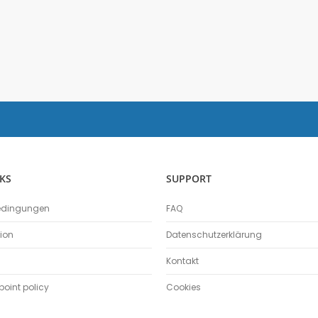
Salzgehalt
Spirometer
Stromsensor
Thermoelement-Sensor
Temperatursensor
Tropfenzähler
Sensor-Kits: Biologie
Zubehör
Lux-Sensor
Timer
KS
SUPPORT
Absolutdrucksensor
NiCr-Ni-Adapter
edingungen
FAQ
Puls-Sensor
tion
Datenschutzerklärung
Temperatur-Box
Kontakt
Bodenfeuchtigkeit
Hautwiderstands-Sensor
oint policy
Cookies
Luftdruck
Druckschalter