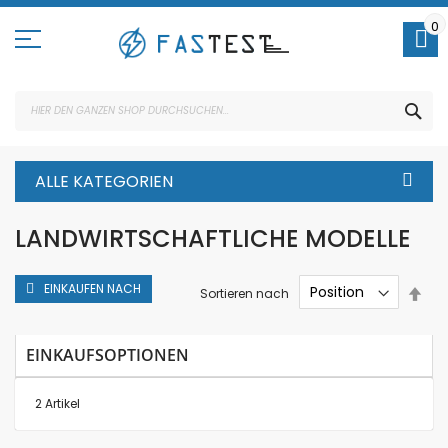
Direkt
zum
0
Inhalt
SUC
ALLE KATEGORIEN
LANDWIRTSCHAFTLICHE MODELLE
EINKAUFEN NACH
In
Sortieren nach
abs
Rei
EINKAUFSOPTIONEN
2
Artikel