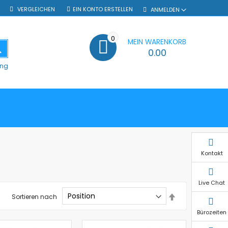
VERGLEICHEN
EIN KONTO ERSTELLEN
ANMELDEN
0
MEIN WARENKORB
SUCHE
0.00
ung
Kontakt
Live Chat
In
Sortieren nach
absteigender
Reihenfolge
Bürozeiten