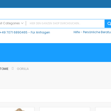
All Categories
Hilfe
-
Persönliche Berat
+49 7071 6890465
- Für Anfragen
ALL CATEGORIES
Digitaler Unterricht
Datalogger / Interfaces
Data Harvest
V-Log, Datalogger
Vernier
ATOMIE
GORILLA
Vernier Logger Pro 3 - Messwert-Erfassungsprogramm (Schul-Lizenz)
Vernier LabQuest Mini-Messwerterfassungssystem – LQ-MINI
Vernier LabQuest 3®
Go!Link (GO -LINK)
CMA Datenlogger / Interfaces und Software
LD
Sensoren