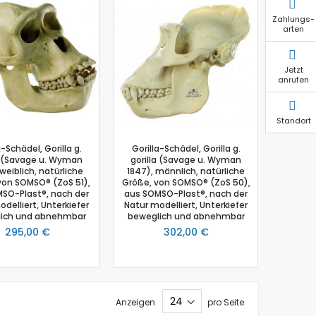
Zahlungs-
arten
Jetzt
anrufen
Standort
a-Schädel, Gorilla g.
Gorilla-Schädel, Gorilla g.
a (Savage u. Wyman
gorilla (Savage u. Wyman
 weiblich, natürliche
1847), männlich, natürliche
von SOMSO® (ZoS 51),
Größe, von SOMSO® (ZoS 50),
SO-Plast®, nach der
aus SOMSO-Plast®, nach der
delliert, Unterkiefer
Natur modelliert, Unterkiefer
ich und abnehmbar
beweglich und abnehmbar
295,00 €
302,00 €
Anzeigen
pro Seite