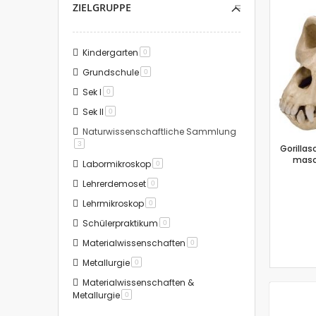
ZIELGRUPPE
Kindergarten
Artikel
0
Grundschule
Artikel
0
Sek I
Artikel
0
Sek II
Artikel
0
Naturwissenschaftliche Sammlung
Artikel
3
Gorillasc
masc
Labormikroskop
Artikel
0
Lehrerdemoset
Artikel
0
Lehrmikroskop
Artikel
0
Schülerpraktikum
Artikel
0
Materialwissenschaften
Artikel
0
Metallurgie
Artikel
0
Materialwissenschaften &
Metallurgie
Artikel
0