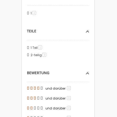
1
Artikel
4
TEILE
1 Teil
Artikel
1
2-teilig
Artikel
3
BEWERTUNG
und darüber
0
und darüber
0
und darüber
0