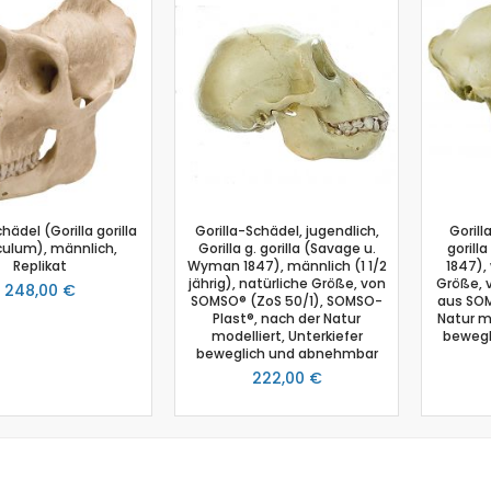
Biologie
Atmungsgürtel
Beschleunigungssensor
Blutdrucksensor
CO2-Gas Sensor
Drucksensor
EKG Sensor
Ethanoldampf-Sensor
hädel (Gorilla gorilla
Gorilla-Schädel, jugendlich,
Gorill
Feuchtigkeitssensor
ulum), männlich,
Gorilla g. gorilla (Savage u.
gorill
Herzfrequenz
Replikat
Wyman 1847), männlich (1 1/2
1847),
jährig), natürliche Größe, von
Größe, 
248,00 €
Kolorimeter
SOMSO® (ZoS 50/1), SOMSO-
aus SOM
Plast®, nach der Natur
Natur mo
Leitfähigkeit
modelliert, Unterkiefer
bewegl
Lichtsensor
beweglich und abnehmbar
O2 Gas Sensor
222,00 €
O2 Sensor für gelösten Sauerstoff
Photometer
pH-Sensor
pH - Elektrodenverstärker