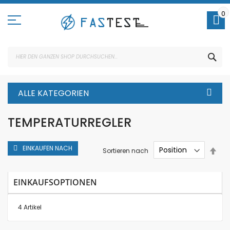
Direkt
zum
0
Inhalt
SUC
ALLE KATEGORIEN
TEMPERATURREGLER
EINKAUFEN NACH
In
Sortieren nach
abs
Rei
EINKAUFSOPTIONEN
4
Artikel