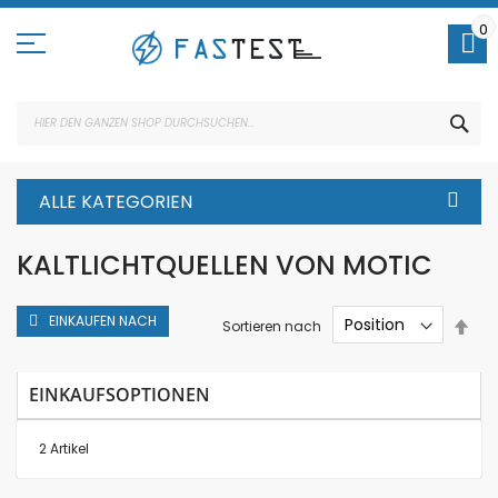
Direkt
zum
0
Inhalt
SUC
ALLE KATEGORIEN
KALTLICHTQUELLEN VON MOTIC
EINKAUFEN NACH
In
Sortieren nach
abs
Rei
EINKAUFSOPTIONEN
2
Artikel