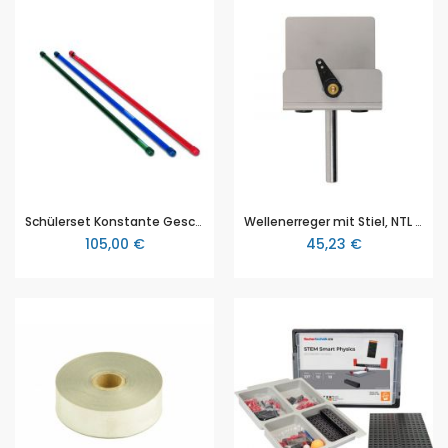
Schülerset Konstante Geschwindigkeit, 3B Scientific (1003502 [U45060])
Wellenerreger mit Stiel, NTL (W450-1AB)
105,00 €
45,23 €