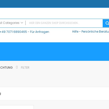
All Categories
Hilfe
-
Persönliche Berat
+49 7071 6890465
- Für Anfragen
ALL CATEGORIES
Digitaler Unterricht
Datalogger / Interfaces
Data Harvest
V-Log, Datalogger
Vernier
EUCHTUNG
FILTER
Vernier Logger Pro 3 - Messwert-Erfassungsprogramm (Schul-Lizenz)
Vernier LabQuest Mini-Messwerterfassungssystem – LQ-MINI
Vernier LabQuest 3®
Go!Link (GO -LINK)
g
CMA Datenlogger / Interfaces und Software
LD
Sensoren