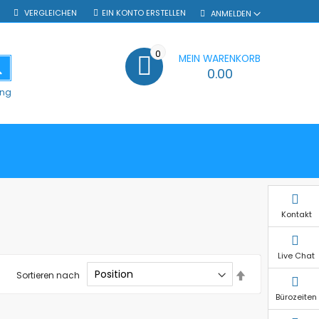
VERGLEICHEN
EIN KONTO ERSTELLEN
ANMELDEN
0
MEIN WARENKORB
SUCHE
0.00
ung
Kontakt
Live Chat
In
Sortieren nach
absteigender
Reihenfolge
Bürozeiten