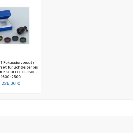
Biologie
Atmungsgürtel
Beschleunigungssensor
Blutdrucksensor
CO2-Gas Sensor
Drucksensor
EKG Sensor
Ethanoldampf-Sensor
 Fokussiervorsatz
Feuchtigkeitssensor
rset für Lichtleiter bis
Herzfrequenz
für SCHOTT KL-1500-
1600-2500
Kolorimeter
235,00 €
Leitfähigkeit
Lichtsensor
O2 Gas Sensor
O2 Sensor für gelösten Sauerstoff
Photometer
pH-Sensor
pH - Elektrodenverstärker