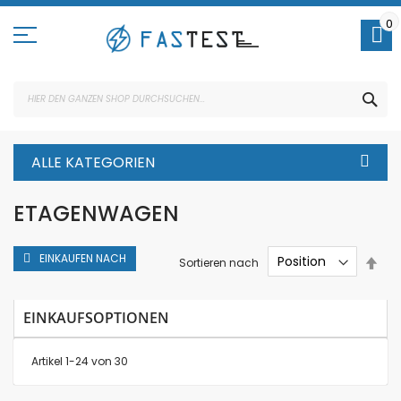
Direkt
zum
0
Inhalt
SUC
ALLE KATEGORIEN
ETAGENWAGEN
EINKAUFEN NACH
In
Sortieren nach
abs
Rei
EINKAUFSOPTIONEN
Artikel
1
-
24
von
30