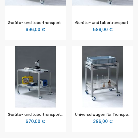
Geräte- und Labortransportwagen mit Melamintischplatte, Höhe 90 cm, Breite 120 cm, Tiefe 75 cm, Nutzlast 150kg
Geräte- und Labortransportwagen mit Melamintischplatte, Höhe 75 cm, Breite 90 cm, Tiefe 75 cm, Nutzlast 120kg
696,00 €
589,00 €
Geräte- und Labortransportwagen mit Polypropylenplatten (PP), Höhe 90 cm, Breite 95 cm, Tiefe 60 cm, Nutzlast 150kg
Universalwagen für Transportkörbe aus Draht oder Transportwannen aus Kunststoff, Höhe 85 cm, Breite 70 cm, Tiefe 50 cm, Traglast 100kg
670,00 €
396,00 €