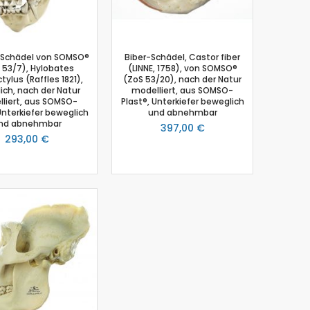
Schädel von SOMSO®
Biber-Schädel, Castor fiber
 53/7), Hylobates
(LINNE, 1758), von SOMSO®
ylus (Raffles 1821),
(ZoS 53/20), nach der Natur
ch, nach der Natur
modelliert, aus SOMSO-
liert, aus SOMSO-
Plast®, Unterkiefer beweglich
Unterkiefer beweglich
und abnehmbar
nd abnehmbar
397,00 €
293,00 €