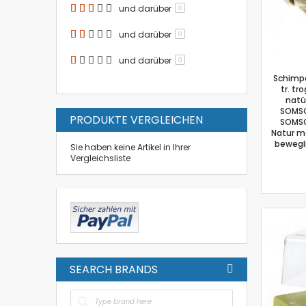
und darüber
0
und darüber
0
und darüber
0
Schimp
tr. tr
natü
SOMSO
PRODUKTE VERGLEICHEN
SOMSO
Natur mo
bewegl
Sie haben keine Artikel in Ihrer
Vergleichsliste
SEARCH BRANDS