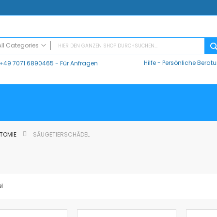
All Categories
Hilfe
-
Persönliche Berat
+49 7071 6890465
- Für Anfragen
ALL CATEGORIES
Digitaler Unterricht
Datalogger / Interfaces
Data Harvest
V-Log, Datalogger
Vernier
ATOMIE
SÄUGETIERSCHÄDEL
Vernier Logger Pro 3 - Messwert-Erfassungsprogramm (Schul-Lizenz)
Vernier LabQuest Mini-Messwerterfassungssystem – LQ-MINI
Vernier LabQuest 3®
Go!Link (GO -LINK)
el
CMA Datenlogger / Interfaces und Software
LD
Sensoren