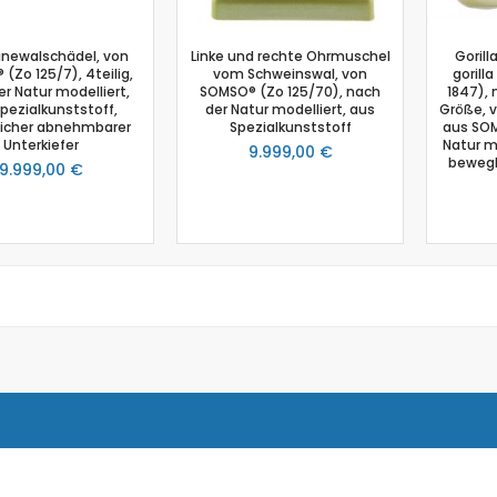
Kraftsensor
Kolorimeter
newalschädel, von
Linke und rechte Ohrmuschel
Gorill
Sensor Ladung / Elektroskop
(Zo 125/7), 4teilig,
vom Schweinswal, von
gorill
Leitfähigkeitssensor
r Natur modelliert,
SOMSO® (Zo 125/70), nach
1847), 
pezialkunststoff,
der Natur modelliert, aus
Größe, 
Lichtschranke
icher abnehmbarer
Spezialkunststoff
aus SOM
Lichtsensor
Unterkiefer
Natur mo
9.999,00 €
bewegl
9.999,00 €
Lux Sensor
Magnetische Flussdichte
Magnetfeld
Magnetfeld Sensor
Mikrofon
pH-Sensor
pH - Elektrodenverstärker
Schalldruck
Schallpegelsensor
Schallwellensensor
Spannungssensor
Spektralfotometer