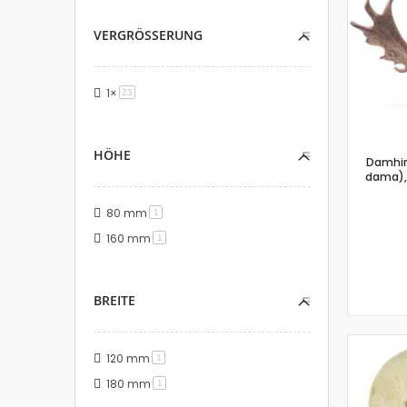
VERGRÖSSERUNG
1×
Artikel
23
HÖHE
Damhir
dama), 
80 mm
Artikel
1
160 mm
Artikel
1
BREITE
120 mm
Artikel
1
180 mm
Artikel
1