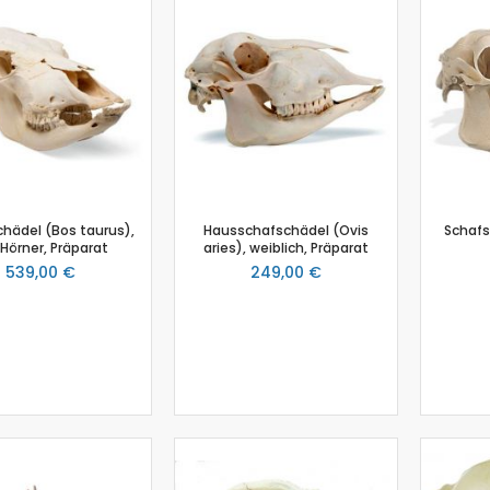
Biologie
Atmungsgürtel
Beschleunigungssensor
Blutdrucksensor
CO2-Gas Sensor
Drucksensor
EKG Sensor
Ethanoldampf-Sensor
chädel (Bos taurus),
Hausschafschädel (Ovis
Schafs
Feuchtigkeitssensor
Hörner, Präparat
aries), weiblich, Präparat
Herzfrequenz
539,00 €
249,00 €
Kolorimeter
Leitfähigkeit
Lichtsensor
O2 Gas Sensor
O2 Sensor für gelösten Sauerstoff
Photometer
pH-Sensor
pH - Elektrodenverstärker