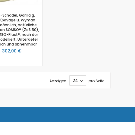
a-Schädel, Gorilla g.
a (Savage u. Wyman
männlich, natürliche
von SOMSO® (ZoS 50),
SO-Plast®, nach der
delliert, Unterkiefer
ich und abnehmbar
302,00 €
Anzeigen
pro Seite