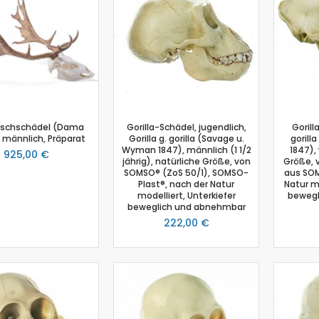
Salzgehalt
Spirometer
Stromsensor
Thermoelement-Sensor
Temperatursensor
Tropfenzähler
Sensor-Kits: Biologie
schschädel (Dama
Gorilla-Schädel, jugendlich,
Gorill
Zubehör
männlich, Präparat
Gorilla g. gorilla (Savage u.
gorill
Wyman 1847), männlich (1 1/2
1847),
925,00 €
Lux-Sensor
jährig), natürliche Größe, von
Größe, 
SOMSO® (ZoS 50/1), SOMSO-
aus SOM
Timer
Plast®, nach der Natur
Natur mo
Absolutdrucksensor
modelliert, Unterkiefer
bewegl
beweglich und abnehmbar
NiCr-Ni-Adapter
222,00 €
Puls-Sensor
Temperatur-Box
Bodenfeuchtigkeit
Hautwiderstands-Sensor
Luftdruck
Druckschalter