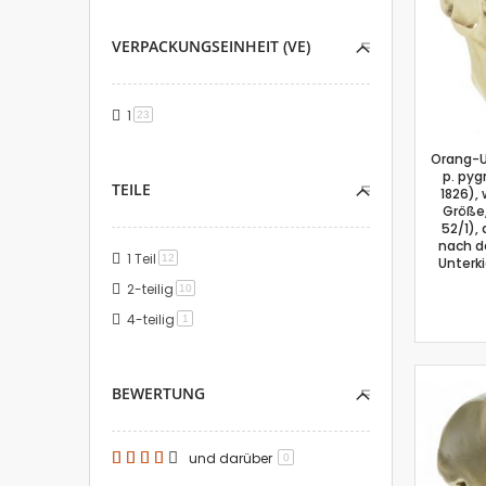
VERPACKUNGSEINHEIT (VE)
1
Artikel
23
Orang-U
p. pyg
TEILE
1826), 
Größe
52/1),
nach de
1 Teil
Artikel
12
Unterk
2-teilig
Artikel
10
4-teilig
Artikel
1
BEWERTUNG
und darüber
0