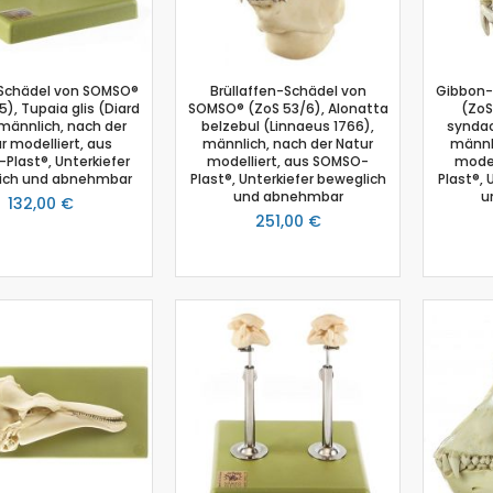
Physik
Anemometer
Beleuchtungsstärke
Schädel von SOMSO®
Brüllaffen-Schädel von
Gibbon-
5), Tupaia glis (Diard
SOMSO® (ZoS 53/6), Alonatta
(ZoS
Beschleunigungssensor
 männlich, nach der
belzebul (Linnaeus 1766),
syndact
Bewegungssensor
r modelliert, aus
männlich, nach der Natur
männli
Plast®, Unterkiefer
modelliert, aus SOMSO-
model
Drehbewegungssensor
ich und abnehmbar
Plast®, Unterkiefer beweglich
Plast®, 
Drucksensor
und abnehmbar
u
132,00 €
Energiesensor
251,00 €
Elektrofeldmeter
Elektrisches Feld
Fahrbahn
Farbe- und Lichtsensor
Geiger-Müller-Zähler
GM-Adapter
Großflächenzählrohr
Infrarotsensor
Kraft- und Beschleunigungssensor