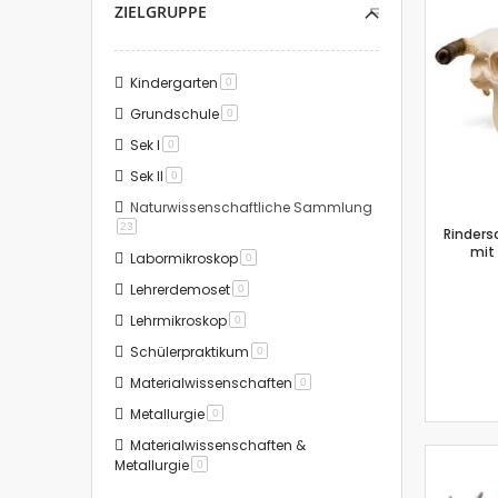
ZIELGRUPPE
Kindergarten
Artikel
0
Grundschule
Artikel
0
Sek I
Artikel
0
Sek II
Artikel
0
Naturwissenschaftliche Sammlung
Artikel
23
Rinders
mit 
Labormikroskop
Artikel
0
Lehrerdemoset
Artikel
0
Lehrmikroskop
Artikel
0
Schülerpraktikum
Artikel
0
Materialwissenschaften
Artikel
0
Metallurgie
Artikel
0
Materialwissenschaften &
Metallurgie
Artikel
0