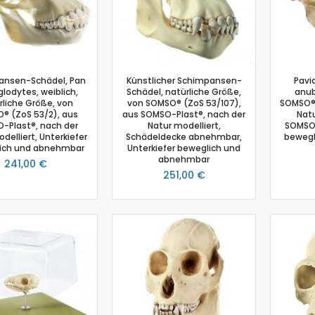
Schmelzpunktbestimmung
Spannungssensor
Spektrometer
Spektralfotometer
ansen-Schädel, Pan
Künstlicher Schimpansen-
Pavi
Stromsensor
oglodytes, weiblich,
Schädel, natürliche Größe,
anub
rliche Größe, von
von SOMSO® (ZoS 53/107),
SOMSO® 
Temperatur-Box
® (ZoS 53/2), aus
aus SOMSO-Plast®, nach der
Natu
Temperatursensor
-Plast®, nach der
Natur modelliert,
SOMSO-
delliert, Unterkiefer
Schädeldecke abnehmbar,
bewegl
Timer
ich und abnehmbar
Unterkiefer beweglich und
Thermoelement-Sensor
abnehmbar
241,00 €
Tropfenzähler
251,00 €
Zubehör
Einsteiger-Kit Smart Sensoren Chemie
Gas-Chromatograph
Ladestation Go Direct®
Gasdrucksensor
Titration
Go!Link (GO -LINK)
Redoxpotential