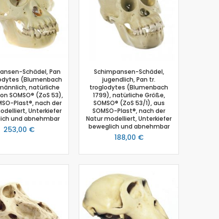
ansen-Schädel, Pan
Schimpansen-Schädel,
glodytes (Blumenbach
jugendlich, Pan tr.
männlich, natürliche
troglodytes (Blumenbach
von SOMSO® (ZoS 53),
1799), natürliche Größe,
SO-Plast®, nach der
SOMSO® (ZoS 53/1), aus
delliert, Unterkiefer
SOMSO-Plast®, nach der
ich und abnehmbar
Natur modelliert, Unterkiefer
beweglich und abnehmbar
253,00 €
188,00 €