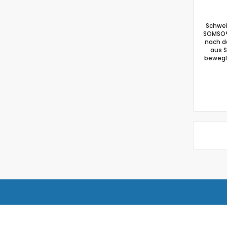
Schwei
SOMSO® 
nach de
aus S
bewegl