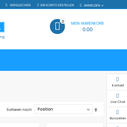
VERGLEICHEN
EIN KONTO ERSTELLEN
ANMELDEN
0
MEIN WARENKORB
SUCHE
0.00
ung
Kontakt
Live Chat
In
Sortieren nach
absteigender
Reihenfolge
Bürozeiten