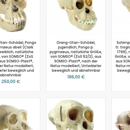
Photosynthese Set
Ladestation Go Direct®
Emmissionsmessung
Gasdrucksensor
Go!Link (GO -LINK)
Trübung
tan-Schädel, Pongo
Orang-Utan-Schädel,
Schimp
maeus abeli (Clark
jugendlich, Pongo p.
tr. tro
Luftfeuchtigkeit
weiblich, natürliche
pygmaeus, natürliche Größe,
1799), 
, von SOMSO® (ZoS
von SOMSO® (ZoS 52/2), aus
Größe, 
Chemie
 aus SOMSO-Plast®,
SOMSO-Plast®, nach der
aus SOM
Chemie Box
r Natur modelliert,
Natur modelliert, Unterkiefer
Natur mo
iefer beweglich und
beweglich und abnehmbar
bewegl
Drucksensor
abnehmbar
196,00 €
Ethanoldampf-Sensor
250,00 €
Kolorimeter
NiCr-Ni-Adapter
pH-Sensor
pH - Elektrodenverstärker
Leitfähigkeitssensor
Salzgehalt
Schmelzstation