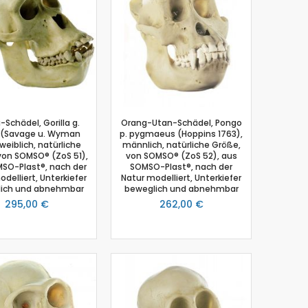
a-Schädel, Gorilla g.
Orang-Utan-Schädel, Pongo
a (Savage u. Wyman
p. pygmaeus (Hoppins 1763),
 weiblich, natürliche
männlich, natürliche Größe,
von SOMSO® (ZoS 51),
von SOMSO® (ZoS 52), aus
SO-Plast®, nach der
SOMSO-Plast®, nach der
delliert, Unterkiefer
Natur modelliert, Unterkiefer
ich und abnehmbar
beweglich und abnehmbar
295,00 €
262,00 €