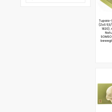
Tupaia-
(ZoS 53/
1820),
Natu
SOMSO-
bewegl