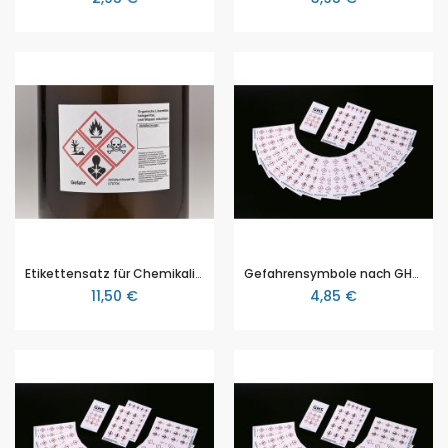
Etikettensatz für Chemikalienabfälle, 105 x 72 mm, R + S Sätzen, Warnzeichen und Abfallschlüssel Nr., 7 Etiketten
Gefahrensymbole nach GHS, GHS Etiketten Explosive Stoffe GHS 01 - Achtung, Größe 18x26mm, mit 30 Stück auf Bogen
11,50 €
4,85 €