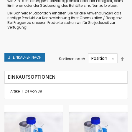
wie z. B. der Lösungsmittelverträglichkeit oder der Fähigkeit, beim
Einfrieren oder der Säuberung des Behälters haften zu bleiben.
Bei Schneider Laborplan erhalten Sie für alle Anwendungen das
richtige Produkt zur Kennzeichnung ihrer Chemikalien / Reagenz.
Bei Fragen zu unseren Produkte stehen wir für Sie jederzeit zur
Verfügung!
EINKAUFEN NACH
In
Sortieren nach
abs
Rei
EINKAUFSOPTIONEN
Artikel
1
-
24
von
39