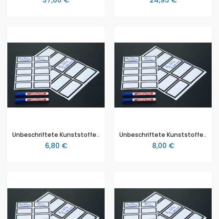
Unbeschriftete Kunststoffetiketten, Bogen mit 10 Stück, Nach DIN 12069 C, Größe: 74 x 37 mm, für Flaschen ab 100 ml
Unbeschriftete Kunststoffetiketten, 10 Stück, nach DIN 12069 C, 105 x 52 mm, für Flaschen ab 500 ml
6,80 €
8,00 €