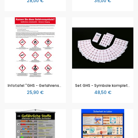
28,00 €
35,00 €
Infotafel ''GHS - Gefahrensymbole'', Symbole gemäß GHS, Kunststoff-Tafel, 600 x 400 mm
Set GHS - Symbole komplett, GHS 01 bis GHS 09, (14 Bögen á 30 Stück, Größe 18 x 26 mm)
25,90 €
48,50 €