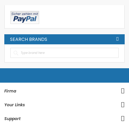
Seite
SEARCH BRANDS
Firma
Your Links
Support