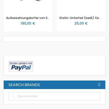
Aufbewahrungskoffer von SOMSO (QS 40/3) zu QS 40/1, QS 40/2, QS 40/4, QS 41/1, QS 41/2 und QS 41/4
Stativ-Unterteil (weiß) für Ganzkörperskelett, Erler & Zimmer (EZ 8088)
190,00 €
25,00 €
SEARCH BRANDS