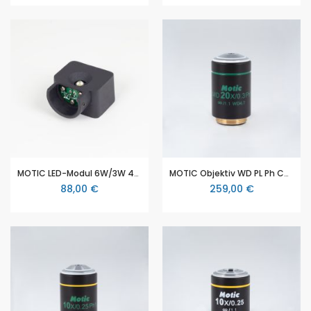
MOTIC LED-Modul 6W/3W 4500°K+/- 300°K (für MOTIC AE 3000, AE31E)
MOTIC Objektiv WD PL Ph CCIS, plan achromatisch, phase, 20x/0.3 w.d. 4.7mm, Ph1 (für MOTIC AE 2000, AE31E)
88,00 €
259,00 €