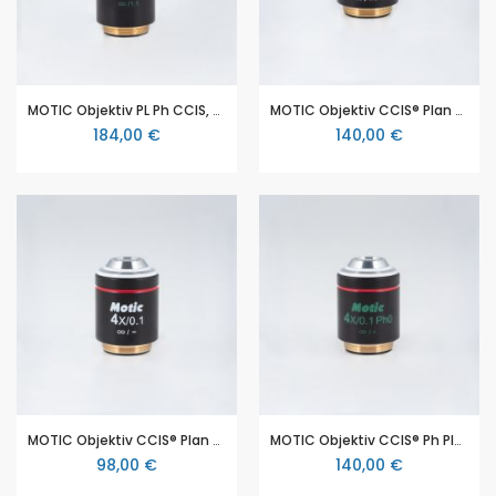
MOTIC Objektiv PL Ph CCIS, plan achromatisch, phase, 10x/0.25 w.d. 4.1mm, Ph1 (für MOTIC AE 2000, AE31E)
MOTIC Objektiv CCIS® Plan achromatisches Phasenobjektiv 10X/0,25 (WD=16.8 mm), für MOTIC AE 2000, AE31E
184,00 €
140,00 €
MOTIC Objektiv CCIS® Plan achromatisch, 4X/0,1 (WD=12.6 mm), für MOTIC AE 2000, AE31E
MOTIC Objektiv CCIS® Ph Plan achromatisch, Phasenkontrast 4X/0,1 (WD=12.6 mm) Ph0, für MOTIC AE 2000, AE31E
98,00 €
140,00 €