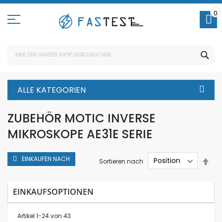
Direkt
zum
0
Inhalt
SUC
ALLE KATEGORIEN
ZUBEHÖR MOTIC INVERSE
MIKROSKOPE AE31E SERIE
EINKAUFEN NACH
In
Sortieren nach
abs
Rei
EINKAUFSOPTIONEN
Artikel
1
-
24
von
43