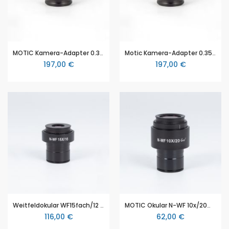
MOTIC Kamera-Adapter 0.35X, C-mount, 1/3" chip (BA410E, BA310)
Motic Kamera-Adapter 0.35X, C-mount, 1/3" chip (RedLine200, BA410E, BA310)
197,00 €
197,00 €
Weitfeldokular WF15fach/12 plan Dioptrenversetzung
MOTIC Okular N-WF 10x/20mm, diopter (1)
116,00 €
62,00 €