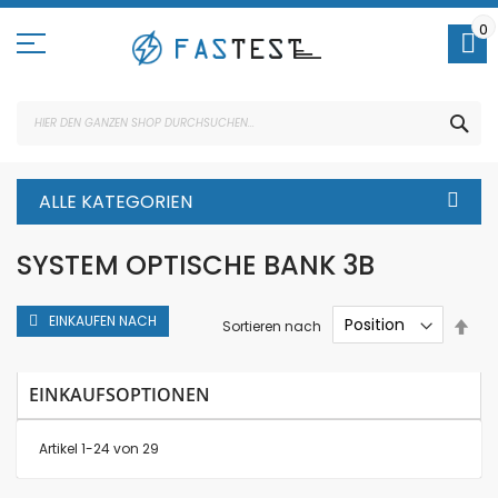
Direkt
zum
0
Inhalt
SUC
ALLE KATEGORIEN
SYSTEM OPTISCHE BANK 3B
EINKAUFEN NACH
In
Sortieren nach
abs
Rei
EINKAUFSOPTIONEN
Artikel
1
-
24
von
29