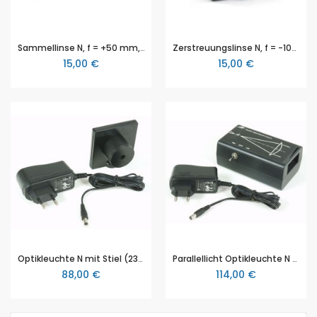
Sammellinse N, f = +50 mm, 3B Scientific
Zerstreuungslinse N, f = -100 mm, 3B Scientific
15,00 €
15,00 €
Optikleuchte N mit Stiel (230 V, 50/60 Hz) für Experimente zur Strahlenoptik, 3B Scientific
Parallellicht Optikleuchte N (230 V, 50/60 Hz), 3B Scientific
88,00 €
114,00 €